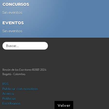
CONCURSOS
Sin eventos
EVENTOS
Sin eventos
B
u
s
c
a
r
Rincón de los Escritores ©2007-2026
.
Bogotá - Colombia
.
.
RSS
Publicar con nosotros
Acerca
Políticas
Escríbanos
Volver