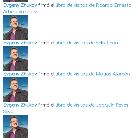
Evgeny Zhukov
firmó el
libro de visitas de
Ricardo Ernesto
Arbizu Vazquez
Evgeny Zhukov
firmó el
libro de visitas de
Felix Leon
Evgeny Zhukov
firmó el
libro de visitas de
Matias Alarcón
Evgeny Zhukov
firmó el
libro de visitas de
Joaquín Reyes
Silva