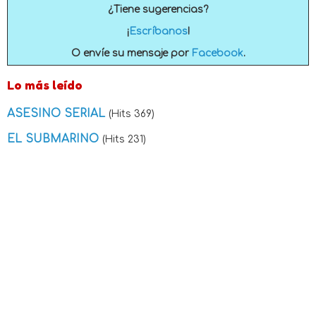
¿Tiene sugerencias?
¡
Escríbanos
!
O envíe su mensaje por
Facebook
.
Lo más leído
ASESINO SERIAL
(Hits 369)
EL SUBMARINO
(Hits 231)