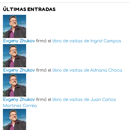
ÚLTIMAS ENTRADAS
Evgeny Zhukov
firmó el
libro de visitas de
Ingrid Campos
Evgeny Zhukov
firmó el
libro de visitas de
Adriana Choca
Evgeny Zhukov
firmó el
libro de visitas de
Juan Carlos
Martinez Correa