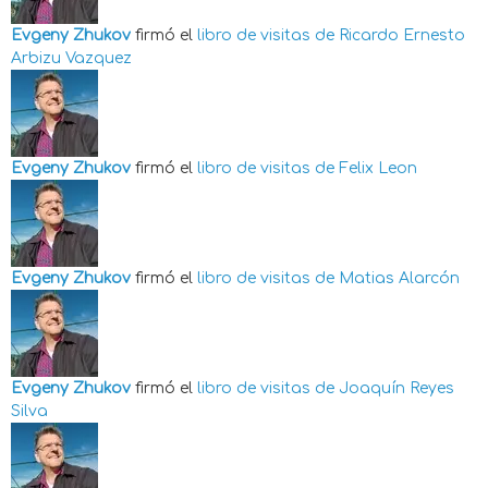
Evgeny Zhukov
firmó el
libro de visitas de
Ricardo Ernesto
Arbizu Vazquez
Evgeny Zhukov
firmó el
libro de visitas de
Felix Leon
Evgeny Zhukov
firmó el
libro de visitas de
Matias Alarcón
Evgeny Zhukov
firmó el
libro de visitas de
Joaquín Reyes
Silva