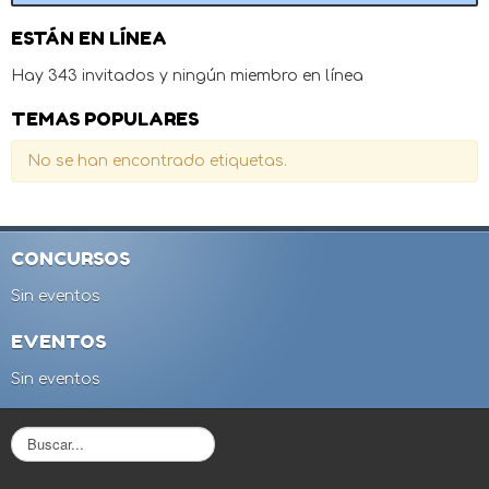
ESTÁN EN LÍNEA
Hay 343 invitados y ningún miembro en línea
TEMAS POPULARES
No se han encontrado etiquetas.
CONCURSOS
Sin eventos
EVENTOS
Sin eventos
B
u
s