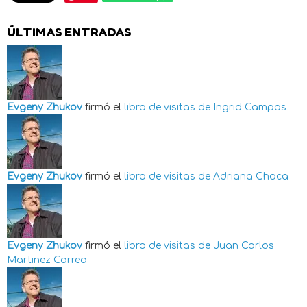
ÚLTIMAS ENTRADAS
Evgeny Zhukov
firmó el
libro de visitas de
Ingrid Campos
Evgeny Zhukov
firmó el
libro de visitas de
Adriana Choca
Evgeny Zhukov
firmó el
libro de visitas de
Juan Carlos
Martinez Correa