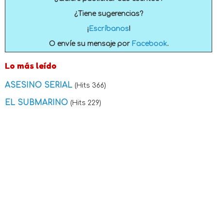
¿Tiene sugerencias?
¡
Escríbanos
!
O envíe su mensaje por
Facebook
.
Lo más leído
ASESINO SERIAL
(Hits 366)
EL SUBMARINO
(Hits 229)