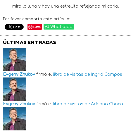
miro la luna y hay una estrellita reflejando mi caria.
Por favor comparta este artículo:
Save
Whatsapp
ÚLTIMAS ENTRADAS
Evgeny Zhukov
firmó el
libro de visitas de
Ingrid Campos
Evgeny Zhukov
firmó el
libro de visitas de
Adriana Choca