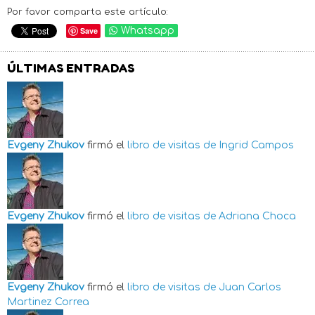
Por favor comparta este artículo:
Save
Whatsapp
ÚLTIMAS ENTRADAS
Evgeny Zhukov
firmó el
libro de visitas de
Ingrid Campos
Evgeny Zhukov
firmó el
libro de visitas de
Adriana Choca
Evgeny Zhukov
firmó el
libro de visitas de
Juan Carlos
Martinez Correa