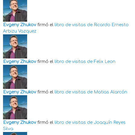
Evgeny Zhukov
firmó el
libro de visitas de
Ricardo Ernesto
Arbizu Vazquez
Evgeny Zhukov
firmó el
libro de visitas de
Felix Leon
Evgeny Zhukov
firmó el
libro de visitas de
Matias Alarcón
Evgeny Zhukov
firmó el
libro de visitas de
Joaquín Reyes
Silva