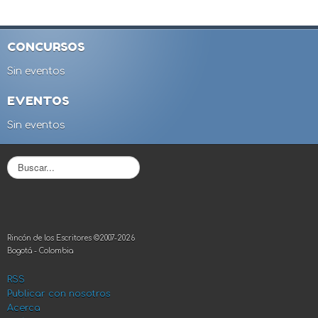
CONCURSOS
Sin eventos
EVENTOS
Sin eventos
B
u
s
c
a
r
Rincón de los Escritores ©2007-2026
.
Bogotá - Colombia
.
.
RSS
Publicar con nosotros
Acerca