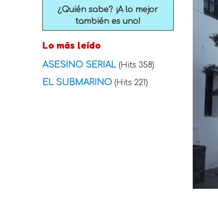
¿Quién sabe? ¡A lo mejor
también es uno!
Lo más leído
ASESINO SERIAL
(Hits 358)
EL SUBMARINO
(Hits 221)