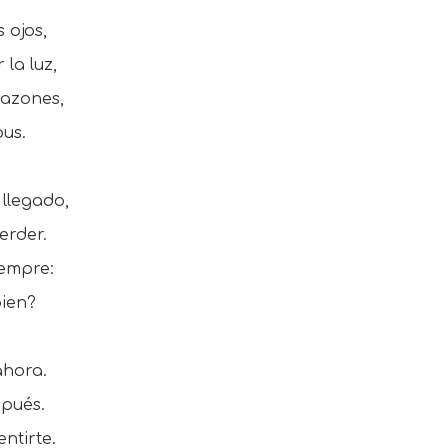
 ojos,
la luz,
razones,
us.
 llegado,
erder.
iempre:
bien?
ahora.
spués.
ntirte.