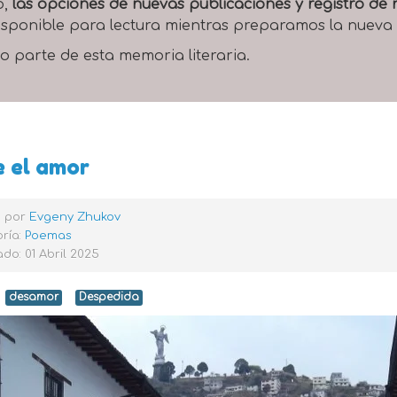
o,
las opciones de nuevas publicaciones y registro d
 disponible para lectura mientras preparamos la nueva
o parte de esta memoria literaria.
e el amor
o por
Evgeny Zhukov
ría:
Poemas
do: 01 Abril 2025
desamor
Despedida