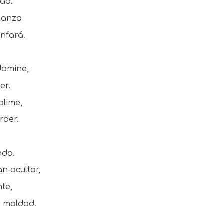
dad.
eñanza
unfará.
domine,
er.
blime,
rder.
ndo.
n ocultar,
te,
s maldad.