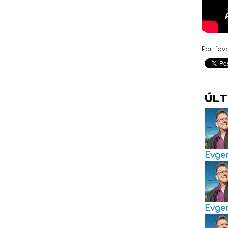
Por fav
ÚLT
Evge
Evge