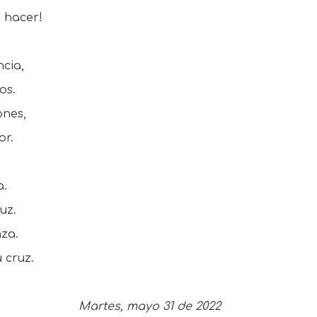
 hacer!
ncia,
os.
ones,
or.
a.
uz.
nza.
 cruz.
Martes, mayo 31 de 2022