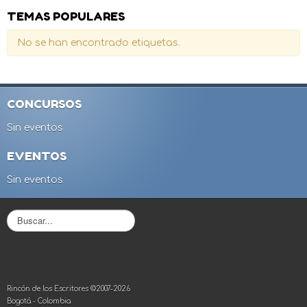
TEMAS POPULARES
No se han encontrado etiquetas.
CONCURSOS
Sin eventos
EVENTOS
Sin eventos
B
u
s
c
a
r
Rincón de los Escritores ©2007-2026
.
Bogotá - Colombia