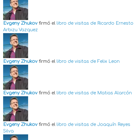
Evgeny Zhukov
firmó el
libro de visitas de
Ricardo Ernesto
Arbizu Vazquez
Evgeny Zhukov
firmó el
libro de visitas de
Felix Leon
Evgeny Zhukov
firmó el
libro de visitas de
Matias Alarcón
Evgeny Zhukov
firmó el
libro de visitas de
Joaquín Reyes
Silva