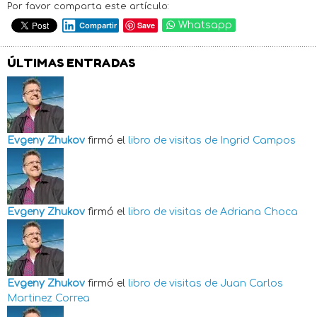
Por favor comparta este artículo:
Save
Whatsapp
Compartir
ÚLTIMAS ENTRADAS
Evgeny Zhukov
firmó el
libro de visitas de
Ingrid Campos
Evgeny Zhukov
firmó el
libro de visitas de
Adriana Choca
Evgeny Zhukov
firmó el
libro de visitas de
Juan Carlos
Martinez Correa