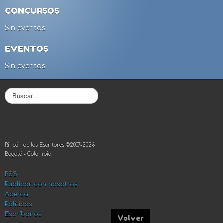
CONCURSOS
Sin eventos
EVENTOS
Sin eventos
B
u
s
c
a
r
Rincón de los Escritores ©2007-2026
.
Bogotá - Colombia
.
.
RSS
Publicar con nosotros
Acerca
Políticas
Escríbanos
Volver