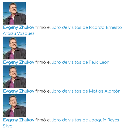
Evgeny Zhukov
firmó el
libro de visitas de
Ricardo Ernesto
Arbizu Vazquez
Evgeny Zhukov
firmó el
libro de visitas de
Felix Leon
Evgeny Zhukov
firmó el
libro de visitas de
Matias Alarcón
Evgeny Zhukov
firmó el
libro de visitas de
Joaquín Reyes
Silva