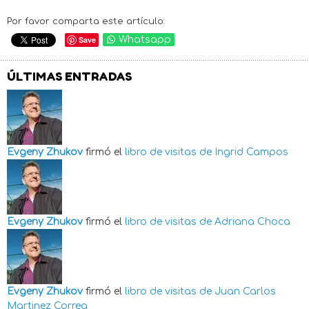
Por favor comparta este artículo:
Save
Whatsapp
ÚLTIMAS ENTRADAS
Evgeny Zhukov
firmó el
libro de visitas de
Ingrid Campos
Evgeny Zhukov
firmó el
libro de visitas de
Adriana Choca
Evgeny Zhukov
firmó el
libro de visitas de
Juan Carlos
Martinez Correa