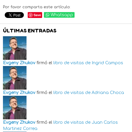
Por favor comparta este artículo:
Save
Whatsapp
ÚLTIMAS ENTRADAS
Evgeny Zhukov
firmó el
libro de visitas de
Ingrid Campos
Evgeny Zhukov
firmó el
libro de visitas de
Adriana Choca
Evgeny Zhukov
firmó el
libro de visitas de
Juan Carlos
Martinez Correa