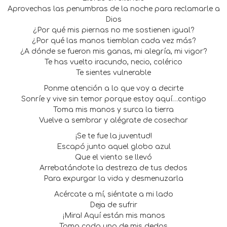
Aprovechas las penumbras de la noche para reclamarle a
Dios
¿Por qué mis piernas no me sostienen igual?
¿Por qué las manos tiemblan cada vez más?
¿A dónde se fueron mis ganas, mi alegría, mi vigor?
Te has vuelto iracundo, necio, colérico
Te sientes vulnerable
Ponme atención a lo que voy a decirte
Sonríe y vive sin temor porque estoy aquí…contigo
Toma mis manos y surca la tierra
Vuelve a sembrar y alégrate de cosechar
¡Se te fue la juventud!
Escapó junto aquel globo azul
Que el viento se llevó
Arrebatándote la destreza de tus dedos
Para expurgar la vida y desmenuzarla
Acércate a mí, siéntate a mi lado
Deja de sufrir
¡Mira! Aquí están mis manos
Toma cada uno de mis dedos