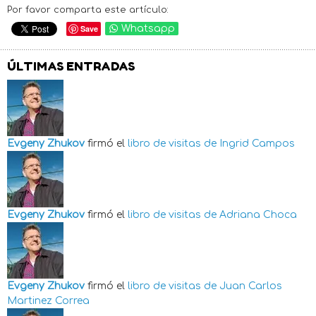
Por favor comparta este artículo:
Save
Whatsapp
ÚLTIMAS ENTRADAS
Evgeny Zhukov
firmó el
libro de visitas de
Ingrid Campos
Evgeny Zhukov
firmó el
libro de visitas de
Adriana Choca
Evgeny Zhukov
firmó el
libro de visitas de
Juan Carlos
Martinez Correa