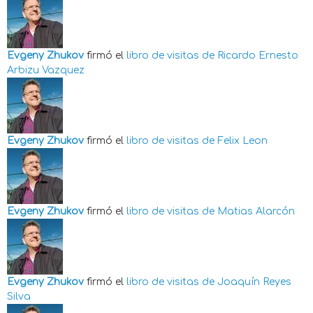
Evgeny Zhukov
firmó el
libro de visitas de
Ricardo Ernesto
Arbizu Vazquez
Evgeny Zhukov
firmó el
libro de visitas de
Felix Leon
Evgeny Zhukov
firmó el
libro de visitas de
Matias Alarcón
Evgeny Zhukov
firmó el
libro de visitas de
Joaquín Reyes
Silva