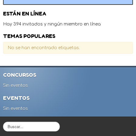
ESTÁN EN LÍNEA
Hay 394 invitados y ningún miembro en línea
TEMAS POPULARES
No se han encontrado etiquetas.
CONCURSOS
Sin eventos
EVENTOS
Sin eventos
B
u