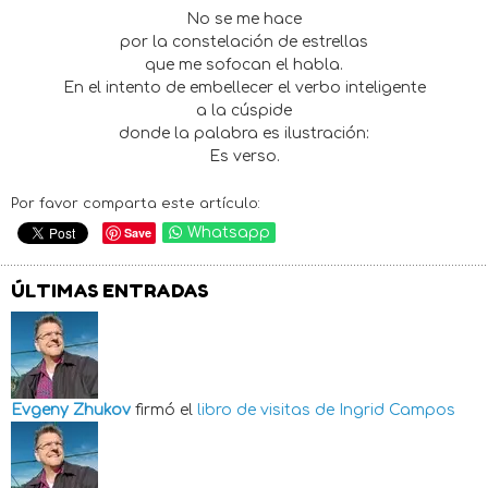
No se me hace
por la constelación de estrellas
que me sofocan el habla.
En el intento de embellecer el verbo inteligente
a la cúspide
donde la palabra es ilustración:
Es verso.
Por favor comparta este artículo:
Save
Whatsapp
ÚLTIMAS ENTRADAS
Evgeny Zhukov
firmó el
libro de visitas de
Ingrid Campos