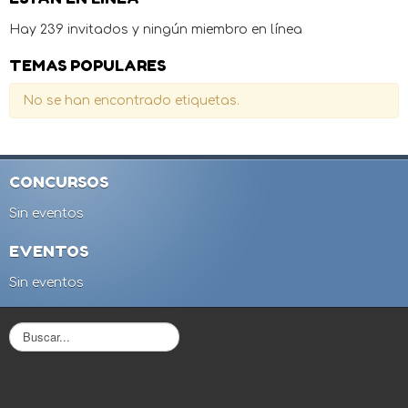
Hay 239 invitados y ningún miembro en línea
TEMAS POPULARES
No se han encontrado etiquetas.
CONCURSOS
Sin eventos
EVENTOS
Sin eventos
B
u
s
c
a