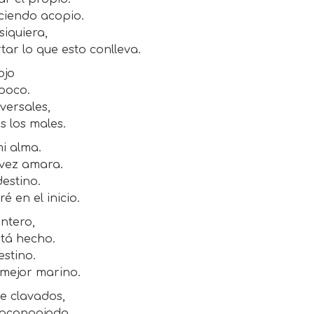
ciendo acopio.
siquiera,
tar lo que esto conlleva.
ojo
poco.
versales,
s los males.
i alma.
 vez amara.
estino.
 en el inicio.
intero,
stá hecho.
estino.
 mejor marino.
ne clavados,
 acongojado.