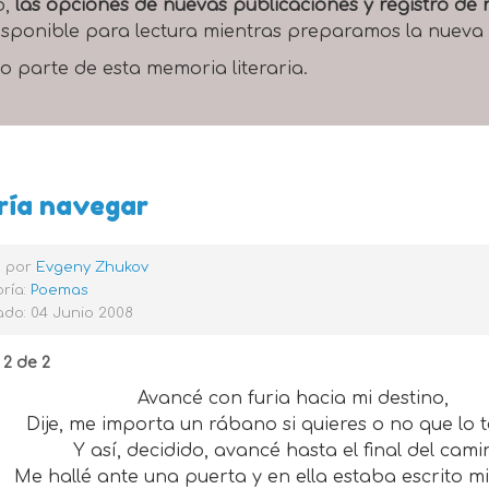
o,
las opciones de nuevas publicaciones y registro d
 disponible para lectura mientras preparamos la nueva
o parte de esta memoria literaria.
ría navegar
o por
Evgeny Zhukov
ría:
Poemas
do: 04 Junio 2008
 2 de 2
Avancé con furia hacia mi destino,
Dije, me importa un rábano si quieres o no que lo 
Y así, decidido, avancé hasta el final del cam
Me hallé ante una puerta y en ella estaba escrito mi