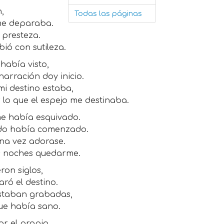
n,
Todas las páginas
 me deparaba.
 presteza.
ió con sutileza.
había visto,
arración doy inicio.
mi destino estaba,
r lo que el espejo me destinaba.
me había esquivado.
todo había comenzado.
na vez adorase.
s noches quedarme.
ron siglos,
ró el destino.
estaban grabadas,
ue había sano.
r el propio.