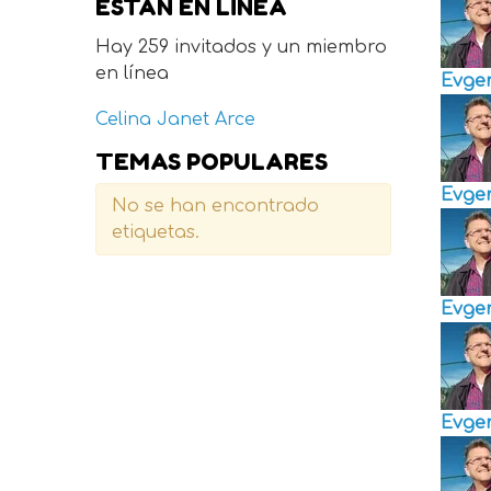
ESTÁN EN LÍNEA
Hay 259 invitados y un miembro
en línea
Evge
Celina Janet Arce
TEMAS POPULARES
Evge
No se han encontrado
etiquetas.
Evge
Evge