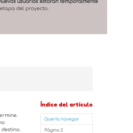
e nuevos usuarios estarán temporalmente
 etapa del proyecto.
Índice del artículo
termine.
Quería navegar
ino
 destino.
Página 2