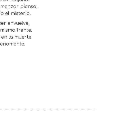
omenzar pienso,
 el misterio.
ser envuelve,
 mismo frente.
 en la muerte.
 plenamente.