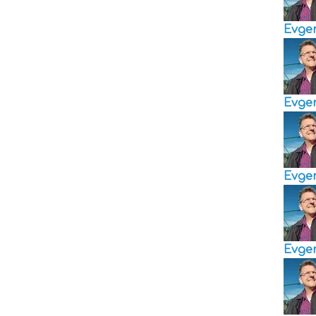
Evge
Evge
Evge
Evge