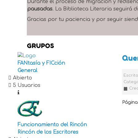
Durante el proceso de migración y rediseñ
pausadas
. La Biblioteca Literaria seguirá
Gracias por tu paciencia y por seguir siend
GRUPOS
Que
FANtasía y FICción
General
Escrit
Abierto
Catego
5 Usuarios
Crea
Página
Funcionamiento del Rincón
Rincón de los Escritores