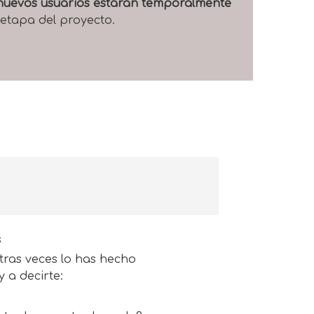
e nuevos usuarios estarán temporalmente
 etapa del proyecto.
s
ras veces lo has hecho
 a decirte: