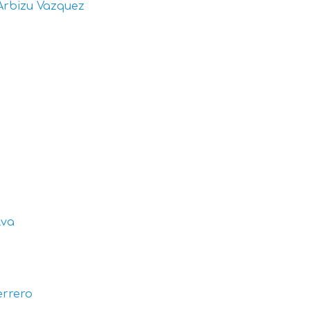
Arbizu Vazquez
lva
errero