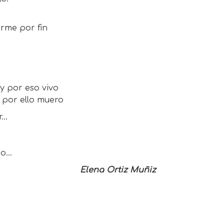
rme por fin
y por eso vivo
y por ello muero
r…
.
do…
Elena Ortiz Muñiz