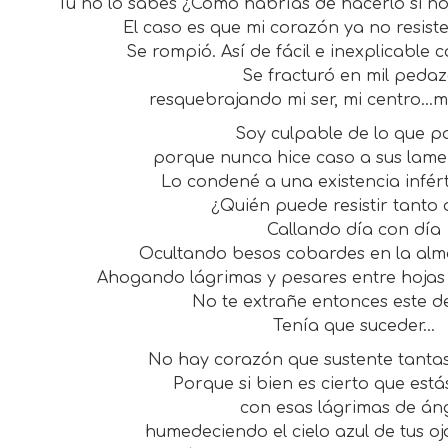
Tú no lo sabes ¿Cómo habrías de hacerlo si n
El caso es que mi corazón ya no resis
Se rompió. Así de fácil e inexplicable
Se fracturó en mil peda
resquebrajando mi ser, mi centro…mi
Soy culpable de lo que p
porque nunca hice caso a sus lame
Lo condené a una existencia infért
¿Quién puede resistir tanto 
Callando día con día
Ocultando besos cobardes en la alm
Ahogando lágrimas y pesares entre hojas 
No te extrañe entonces este d
Tenía que suceder…
No hay corazón que sustente tantas
Porque si bien es cierto que está
con esas lágrimas de án
humedeciendo el cielo azul de tus oj