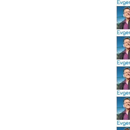
Evge
Evge
Evge
Evge
Evge