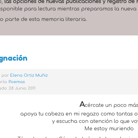
o,
las opciones de nuevas publicaciones y registro d
 disponible para lectura mientras preparamos la nueva
o parte de esta memoria literaria.
gnación
o por
Elena Ortiz Muñiz
ría:
Poemas
do: 28 Junio 2011
A
cércate un poco má
apoya tu cabeza en mi regazo como tantas ot
y escucha con atención lo que voy
Me estoy muriendo