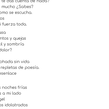
o te das cuenta de nada?
te mucho ¿Sabes?
 como se escucha.
zos
 fuerza toda.
asa
ntos y quejas
il y sombría
dolor?
ohada sin vida
repletas de poesía.
esenlace
 noches frías
s a mi lado
gel
os idolatrados