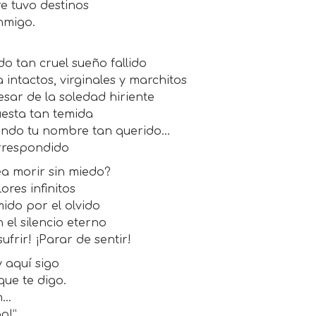
e tuvo destinos
nmigo.
do tan cruel sueño fallido
 intactos, virginales y marchitos
esar de la soledad hiriente
esta tan temida
ciando tu nombre tan querido…
rrespondido
ea morir sin miedo?
ores infinitos
ido por el olvido
 el silencio eterno
ufrir! ¡Parar de sentir!
 aquí sigo
que te digo.
n…
o!”