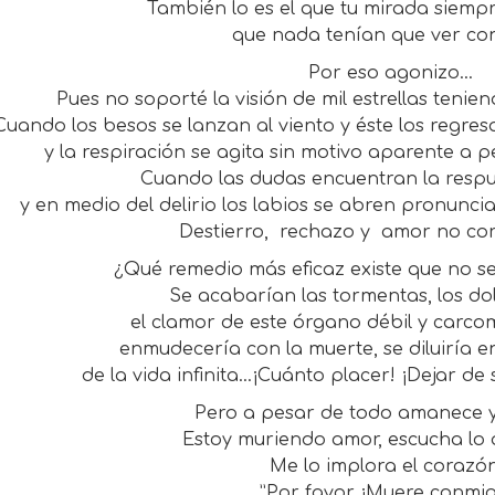
También lo es el que tu mirada siempr
que nada tenían que ver co
Por eso agonizo…
Pues no soporté la visión de mil estrellas tenien
Cuando los besos se lanzan al viento y éste los regresa
y la respiración se agita sin motivo aparente a p
Cuando las dudas encuentran la respu
y en medio del delirio los labios se abren pronun
Destierro,
rechazo y
amor no co
¿Qué remedio más eficaz existe que no s
Se acabarían las tormentas, los dol
el clamor de este órgano débil y carcom
enmudecería con la muerte, se diluiría en
de la vida infinita…¡Cuánto placer! ¡Dejar de s
Pero a pesar de todo amanece y
Estoy muriendo amor, escucha lo 
Me lo implora el corazó
”Por favor ¡Muere conmig