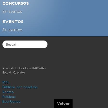
CONCURSOS
Sin eventos
EVENTOS
Sin eventos
B
u
s
c
a
r
Rincón de los Escritores ©2007-2026
.
Bogotá - Colombia
.
.
RSS
Publicar con nosotros
Acerca
Políticas
Escríbanos
Volver