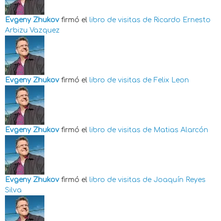
Evgeny Zhukov
firmó el
libro de visitas de
Ricardo Ernesto
Arbizu Vazquez
Evgeny Zhukov
firmó el
libro de visitas de
Felix Leon
Evgeny Zhukov
firmó el
libro de visitas de
Matias Alarcón
Evgeny Zhukov
firmó el
libro de visitas de
Joaquín Reyes
Silva