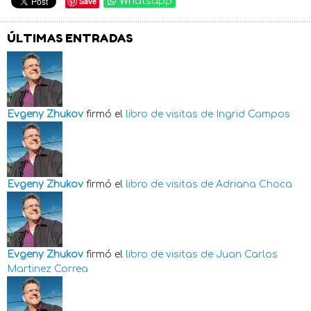
Save
Whatsapp
ÚLTIMAS ENTRADAS
Evgeny Zhukov
firmó el
libro de visitas de
Ingrid Campos
Evgeny Zhukov
firmó el
libro de visitas de
Adriana Choca
Evgeny Zhukov
firmó el
libro de visitas de
Juan Carlos
Martinez Correa