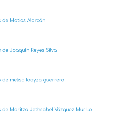
s de
Matias Alarcón
s de
Joaquín Reyes Silva
s de
melisa loayza guerrero
s de
Maritza Jethsabel Vázquez Murillo