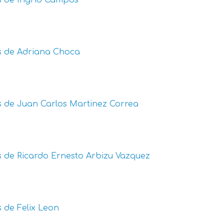
s de
Ingrid Campos
s de
Adriana Choca
s de
Juan Carlos Martinez Correa
s de
Ricardo Ernesto Arbizu Vazquez
s de
Felix Leon