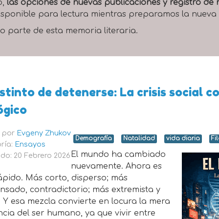
o,
las opciones de nuevas publicaciones y registro d
 disponible para lectura mientras preparamos la nueva
o parte de esta memoria literaria.
nstinto de detenerse: La crisis social
ógico
o por
Evgeny Zhukov
Demografía
Natalidad
vida diaria
Fi
ría:
Ensayos
El mundo ha cambiado
do: 20 Febrero 2026
nuevamente. Ahora es
ápido. Más corto, disperso; más
nsado, contradictorio; más extremista y
l. Y esa mezcla convierte en locura la mera
ncia del ser humano, ya que vivir entre