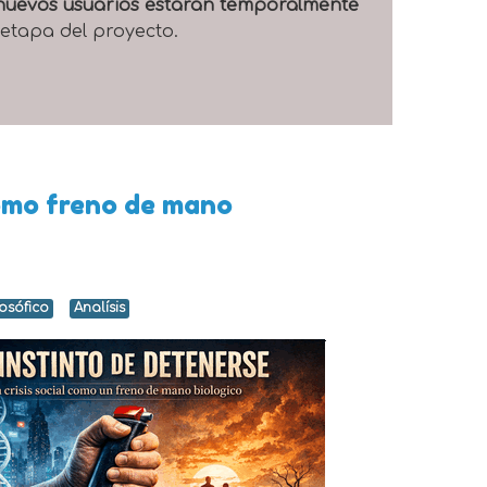
e nuevos usuarios estarán temporalmente
 etapa del proyecto.
 como freno de mano
losófico
Analísis