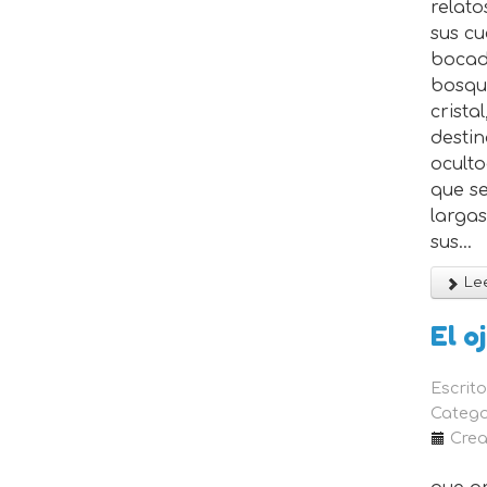
relato
sus c
bocadi
bosqu
crista
destin
oculto
que se
larga
sus...
Lee
El o
Escrit
Catego
Crea