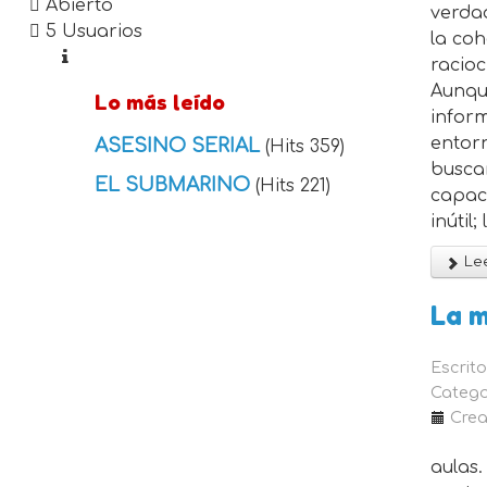
Abierto
verdad
5 Usuarios
la coh
racio
Aunqu
Lo más leído
inform
entor
ASESINO SERIAL
(Hits 359)
buscam
EL SUBMARINO
(Hits 221)
capaci
inútil
Lee
La 
Escrit
Catego
Crea
aulas.