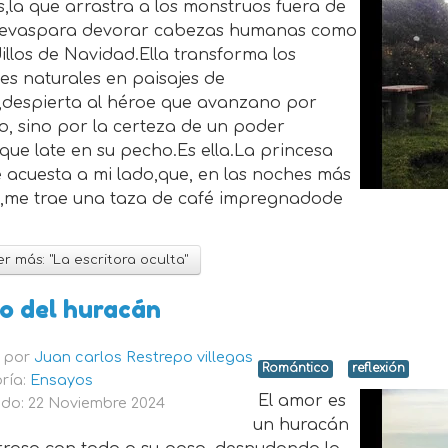
s,la que arrastra a los monstruos fuera de
uevaspara devorar cabezas humanas como
llos de Navidad.Ella transforma los
es naturales en paisajes de
l,despierta al héroe que avanzano por
o, sino por la certeza de un poder
que late en su pecho.Es ella.La princesa
 acuesta a mi lado,que, en las noches más
s,me trae una taza de café impregnadode
r más: "La escritora oculta"
jo del huracán
o por
Juan carlos Restrepo villegas
Romántico
reflexión
ría:
Ensayos
El amor es
do: 22 Noviembre 2024
un huracán