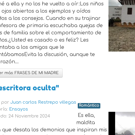
é a ella y no los he vuelto a oír:Los niños
 ojos abiertos a los ejemplos y oídos
os a los consejos. Cuando en su trajinar
ofesora de primaria escuchaba quejas de
s de familia sobre el comportamiento de
ños.¿Usted es casado o es feliz? Les
ntaba a los amigos que le
ntábamosEvita la discusión, aunque te
razón...
r más: FRASES DE MI MADRE
escritora oculta"
o por
Juan carlos Restrepo villegas
Romántico
ría:
Ensayos
Es ella,
do: 24 Noviembre 2024
maldita
a que desata los demonios que inspiran mis