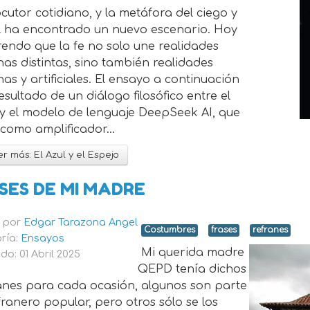
ocutor cotidiano, y la metáfora del ciego y
ul ha encontrado un nuevo escenario. Hoy
endo que la fe no solo une realidades
s distintas, sino también realidades
s y artificiales. El ensayo a continuación
resultado de un diálogo filosófico entre el
 y el modelo de lenguaje DeepSeek AI, que
como amplificador...
r más: El Azul y el Espejo
SES DE MI MADRE
o por
Edgar Tarazona Angel
Costumbres
frases
refranes
ría:
Ensayos
Mi querida madre
do: 01 Abril 2025
QEPD tenía dichos
ranes para cada ocasión, algunos son parte
franero popular, pero otros sólo se los