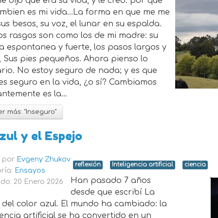
e dijo que era su vida, y le creo. por que
ambien es mi vida...La forma en que me me
sus besos, su voz, el lunar en su espalda.
os rasgos son como los de mi madre: su
a espontanea y fuerte, los pasos largos y
, Sus pies pequeños. Ahora pienso lo
rio. No estoy seguro de nada; y es que
es seguro en la vida, ¿o sí? Cambiamos
ntemente es la...
r más: "Inseguro"
zul y el Espejo
o por
Evgeny Zhukov
reflexión
Inteligencia artificial
ciencia
ría:
Ensayos
Han pasado 7 años
do: 20 Enero 2026
desde que escribí La
 del color azul. El mundo ha cambiado: la
gencia artificial se ha convertido en un