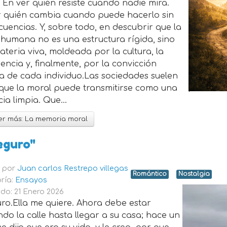
 En ver quién resiste cuando nadie mira.
r quién cambia cuando puede hacerlo sin
uencias. Y, sobre todo, en descubrir que la
humana no es una estructura rígida, sino
teria viva, moldeada por la cultura, la
encia y, finalmente, por la convicción
a de cada individuo.Las sociedades suelen
 que la moral puede transmitirse como una
ia limpia. Que...
r más: La memoria moral
eguro"
o por
Juan carlos Restrepo villegas
Romántico
Nostalgia
ría:
Ensayos
do: 21 Enero 2026
ro.Ella me quiere. Ahora debe estar
do la calle hasta llegar a su casa; hace un