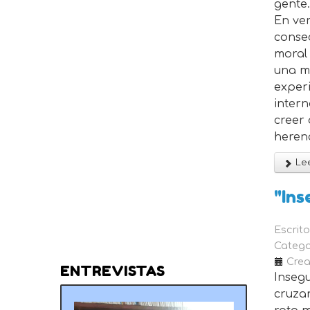
gente.
En ve
consec
moral 
una ma
experi
intern
creer
herenc
Lee
"Ins
Escrit
Catego
Crea
ENTREVISTAS
Insegu
cruzan