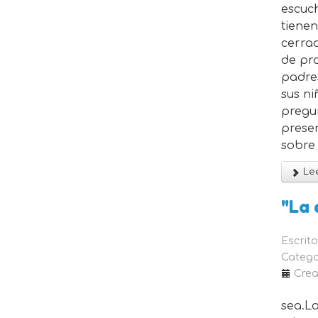
escuch
tienen
cerrad
de pr
padre
sus ni
pregu
prese
sobre 
Lee
"La 
Escrit
Catego
Crea
sea.L