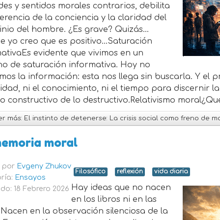
es y sentidos morales contrarios, debilita
erencia de la conciencia y la claridad del
cinio del hombre. ¿Es grave? Quizás…
e yo creo que es positivo…Saturación
ativaEs evidente que vivimos en un
no de saturación informativa. Hoy no
os la información: esta nos llega sin buscarla. Y el 
dad, ni el conocimiento, ni el tiempo para discernir la 
; lo constructivo de lo destructivo.Relativismo moral¿Qué
r más: El instinto de detenerse: La crisis social como freno de m
memoria moral
o por
Evgeny Zhukov
Filosófico
reflexión
vida diaria
ría:
Ensayos
Hay ideas que no nacen
do: 18 Febrero 2026
en los libros ni en las
 Nacen en la observación silenciosa de la