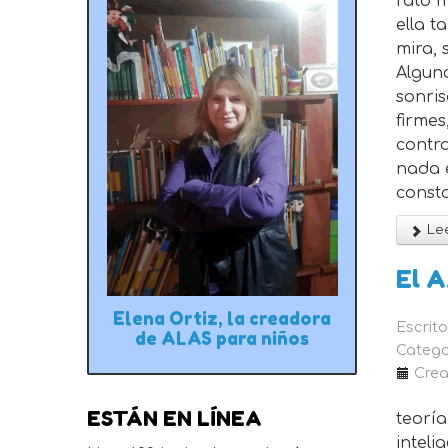
rato m
ella t
mira, 
Algun
sonris
firmes
contra
nada 
consta
Lee
El A
Elena Ortiz, la creadora
Escrit
de ALAS para niños
Catego
Crea
ESTÁN EN LÍNEA
teoría
inteli