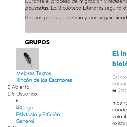
Durante el proceso de migración y rediseñ
pausadas
. La Biblioteca Literaria seguirá
Gracias por tu paciencia y por seguir siend
GRUPOS
El i
biol
Mejores Textos
Escrit
Rincón de los Escritores
Catego
Abierto
Crea
5 Usuarios
más r
conde
FANtasía y FICción
voláti
General
existe