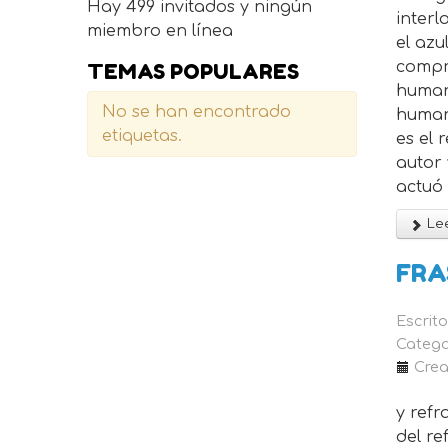
Hay 499 invitados y ningún
interl
miembro en línea
el az
compr
TEMAS POPULARES
humana
No se han encontrado
humana
etiquetas.
es el 
autor
actuó 
Lee
FRA
Escrit
Catego
Crea
y ref
del re