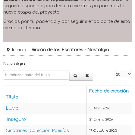
seguirá disponible para lectura mientras preparamos la
nueva etapa del proyecto.
Gracias por tu paciencia y por seguir siendo parte de esta
memoria literaria.
Inicio
Rincón de los Escritores - Nostalgia
Nostalgia
Introduzca parte del título
Cantidad 
Fecha de creación
Título
Lluvia
18 Abril 2026
"Inseguro"
21 Enero 2026
Cicatrices (Colección Poesías
17 Octubre 2025