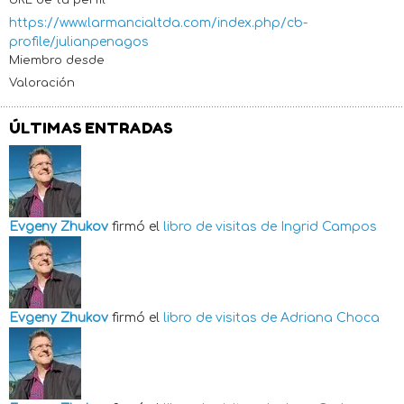
https://www.larmancialtda.com/index.php/cb-
profile/julianpenagos
Miembro desde
Valoración
ÚLTIMAS ENTRADAS
Evgeny Zhukov
firmó el
libro de visitas de
Ingrid Campos
Evgeny Zhukov
firmó el
libro de visitas de
Adriana Choca