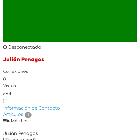
Desconectado
Julián Penagos
Conexiones
0
Vistas
864
Información de Contacto
Artículos
1
Más
Less
Julián Penagos
URL de tu perfil