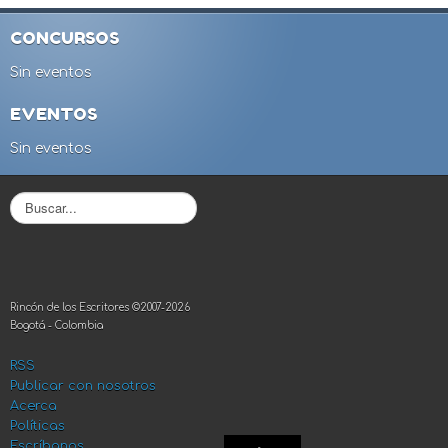
CONCURSOS
Sin eventos
EVENTOS
Sin eventos
B
u
s
c
a
r
Rincón de los Escritores ©2007-2026
.
Bogotá - Colombia
.
.
RSS
Publicar con nosotros
Acerca
Políticas
Escríbanos