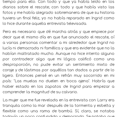
tiempo para ello. Con todo y que ya había leído en los
diarios sobre el rescate; con todo y que había visto las
fotos y me había alegrado sobremanera de que su historia
tuviera un final feliz, yo no había reparado en Ingrid como
lo hice durante aquella entrevista televisada.
Pero es necesario que dé marcha atrás y que empiece por
decir que el mismo día en que fue anunciado el rescate, oí
a varias personas comentar a mi alrededor que Ingrid no
lucía ni demacrada ni famélica y que era evidente que no la
habían maltratado mucho. Aunque no hice intento alguno
por contradecir algo que mi lógica calificó como una
desproporción, no pude evitar un sentimiento mixto de
coraje y de lástimas por aquéllos tan dados a partir de lo
ligero. Entonces pensé en un refrán muy socorrido en mi
país: "Las muelas no duelen en boca ajena". Habría que
haber estado en los zapatos de Ingrid para empezar a
comprender la magnitud de su calvario.
La mujer que me fue revelada en la entrevista con Larry era
tranquila como la mar después de la tormenta y esbelta y
flexible como una rama de bambú. Sí, claro, se notaba
todavía un poco confundida y demacrada. Se notaba que