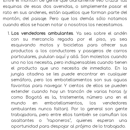
Entre el montón de gente que diariamente veo cruzar las
esquinas de esas dos avenidas, o simplemente pasar el
rato en sus andenes, están aquellos que forman parte del
montón; del paisaje. Pero que los demás sólo notamos
cuando ellos se hacen notar o nosotros los necesitamos.
Los vendedores ambulantes
. Ya sea sobre el andén
con su mercancía regada por el piso, ya sea
esquivando motos y bicicletas para ofrecer sus
productos a los conductores y pasajeros de carros
particulares, pululan aquí y allá. Son molestos cuando
uno no los necesita, pero indispensables cuando tienen
el producto que uno necesita de inmediato. En la
jungla citadina se les puede encontrar en cualquier
semáforo, pero los embotellamientos son sus aguas
favoritas para navegar. Y cientos de ellos se pueden
extender cuando hay un trancón de varias horas (y
como Bogotá es la, tristemente, número uno en el
mundo en embotellamientos, los vendedores
ambulantes nunca faltan). Por lo general son gente
trabajadora, pero entre ellos también se camuflan los
asaltantes o “raponeros”, quienes esperan una
oportunidad para despojar al prójimo de lo trabajado.