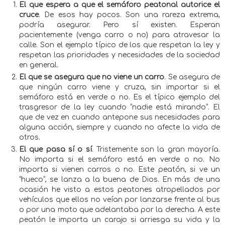
El que espera a que el semáforo peatonal autorice el
cruce
. De esos hay pocos. Son una rareza extrema,
podría asegurar. Pero sí existen. Esperan
pacientemente (venga carro o no) para atravesar la
calle. Son el ejemplo típico de los que respetan la ley y
respetan las prioridades y necesidades de la sociedad
en general.
El que se asegura que no viene un carro
. Se asegura de
que ningún carro viene y cruza, sin importar si el
semáforo está en verde o no. Es el típico ejemplo del
trasgresor de la ley cuando “nadie está mirando”. El
que de vez en cuando antepone sus necesidades para
alguna acción, siempre y cuando no afecte la vida de
otros.
El que pasa sí o sí
. Tristemente son la gran mayoría.
No importa si el semáforo está en verde o no. No
importa si vienen carros o no. Este peatón, si ve un
“hueco”, se lanza a la buena de Dios. En más de una
ocasión he visto a estos peatones atropellados por
vehículos que ellos no veían por lanzarse frente al bus
o por una moto que adelantaba por la derecha. A este
peatón le importa un carajo si arriesga su vida y la