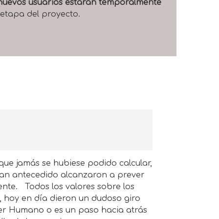
e nuevos usuarios estarán temporalmente
 etapa del proyecto.
ue jamás se hubiese podido calcular,
han antecedido alcanzaron a prever
nte. Todos los valores sobre los
a, hoy en día dieron un dudoso giro
Ser Humano o es un paso hacia atrás