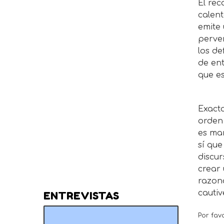
El rec
calen
emite
perve
los d
de en
que es
Exacta
orden 
es man
sí que
discur
crear 
razon
cautiv
ENTREVISTAS
Por fav