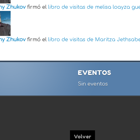
ny Zhukov
firmó el
libro de visitas de
melisa loayza gu
ny Zhukov
firmó el
libro de visitas de
Maritza Jethsabe
EVENTOS
Sin eventos
Volver