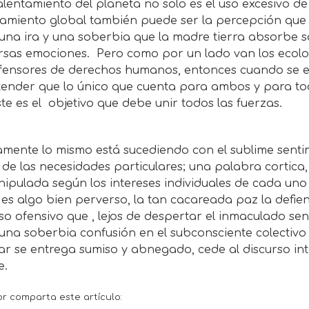
alentamiento del planeta no solo es el uso excesivo de
tamiento global también puede ser la percepción que
 una ira y una soberbia que la madre tierra absorbe
rsas emociones. Pero como por un lado van los ecolog
efensores de derechos humanos, entonces cuando se en
tender que lo único que cuenta para ambos y para tod
te es el objetivo que debe unir todos las fuerzas.
mente lo mismo está sucediendo con el sublime senti
de las necesidades particulares; una palabra cortica, 
ipulada según los intereses individuales de cada uno
 es algo bien perverso, la tan cacareada paz la defie
so ofensivo que , lejos de despertar el inmaculado se
una soberbia confusión en el subconsciente colectivo
ar se entrega sumiso y abnegado, cede al discurso in
e.
or comparta este artículo: