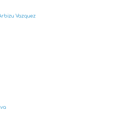
Arbizu Vazquez
lva