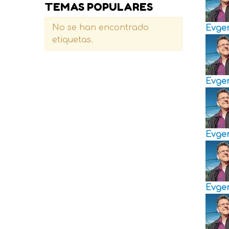
TEMAS POPULARES
No se han encontrado
Evge
etiquetas.
Evge
Evge
Evge