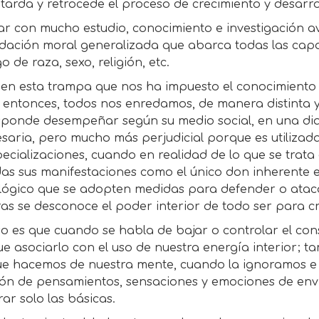
tarda y retrocede el proceso de crecimiento y desarrol
par con mucho estudio, conocimiento e investigación 
ación moral generalizada que abarca todas las capas 
go de raza, sexo, religión, etc.
en esta trampa que nos ha impuesto el conocimiento y
, entonces, todos nos enredamos, de manera distinta 
sponde desempeñar según su medio social, en una di
saria, pero mucho más perjudicial porque es utilizada
ecializaciones, cuando en realidad de lo que se trata
as sus manifestaciones como el único don inherente e
 lógico que se adopten medidas para defender o atac
as se desconoce el poder interior de todo ser para cr
so es que cuando se habla de bajar o controlar el co
e asociarlo con el uso de nuestra energía interior; t
ue hacemos de nuestra mente, cuando la ignoramos e 
ón de pensamientos, sensaciones y emociones de envid
r solo las básicas.