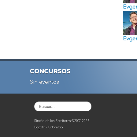
Evge
Evge
CONCURSOS
Sin eventos
Buscar...
Rincón de los Escritores ©2007-2026
Bogotá - Colombia