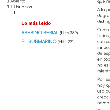
Abierto
que re
7 Usuarios
A la 
degrad
distin
Lo más leído
Como 
ASESINO SERIAL
(Hits 359)
todos
EL SUBMARINO
corre
(Hits 221)
innece
de esp
en tod
no es
mientr
Por e
hay qu
uso q
creaci
nombra