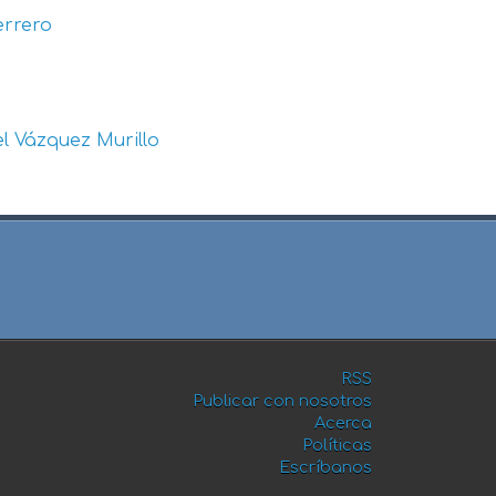
errero
l Vázquez Murillo
RSS
Publicar con nosotros
Acerca
Políticas
Escríbanos