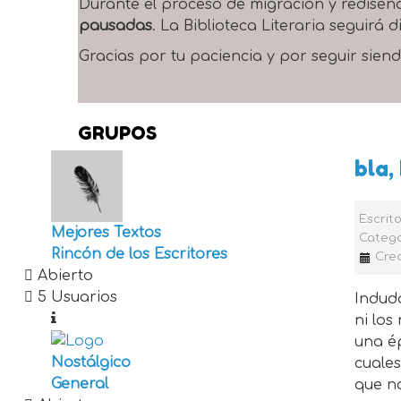
Durante el proceso de migración y rediseñ
pausadas
. La Biblioteca Literaria seguirá
Gracias por tu paciencia y por seguir siend
GRUPOS
bla,
Escrit
Mejores Textos
Catego
Rincón de los Escritores
Crea
Abierto
5 Usuarios
Indud
ni lo
una é
Nostálgico
cuales
General
que no