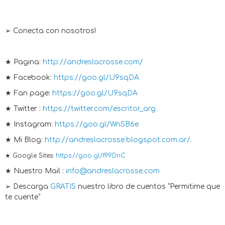
➢ Conecta con nosotros!
★ Pagina:
http://andreslacrosse.com/
★ Facebook:
https://goo.gl/U9sqDA
★ Fan page:
https://goo.gl/U9sqDA
★ Twitter :
https://twitter.com/escritor_arg
★ Instagram:
https://goo.gl/WnSB6e
★ Mi Blog:
http://andreslacrosse.blogspot.com.ar/.
★ Google Sites:
https://goo.gl/f99DnC
★ Nuestro Mail :
info@andreslacrosse.com
➢ Descarga
GRATIS
nuestro libro de cuentos “Permitime que
te cuente”