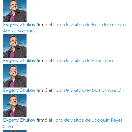
Evgeny Zhukov
firmó el
libro de visitas de
Ricardo Ernesto
Arbizu Vazquez
Evgeny Zhukov
firmó el
libro de visitas de
Felix Leon
Evgeny Zhukov
firmó el
libro de visitas de
Matias Alarcón
Evgeny Zhukov
firmó el
libro de visitas de
Joaquín Reyes
Silva