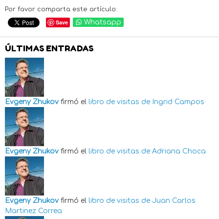
Por favor comparta este artículo:
Save
Whatsapp
ÚLTIMAS ENTRADAS
Evgeny Zhukov
firmó el
libro de visitas de
Ingrid Campos
Evgeny Zhukov
firmó el
libro de visitas de
Adriana Choca
Evgeny Zhukov
firmó el
libro de visitas de
Juan Carlos
Martinez Correa