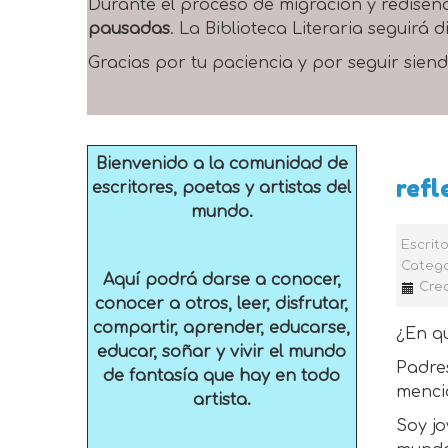
Durante el proceso de migración y rediseñ
pausadas
. La Biblioteca Literaria seguirá
Gracias por tu paciencia y por seguir siend
Bienvenido a la comunidad de
refl
escritores, poetas y artistas del
mundo.
Escrit
Catego
Aquí podrá darse a conocer,
Crea
conocer a otros, leer, disfrutar,
compartir, aprender, educarse,
¿En q
educar, soñar y vivir el mundo
Padres
de fantasía que hay en todo
mencio
artista.
Soy jo