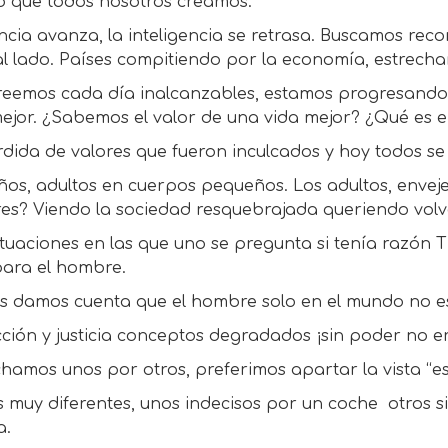
 que todos nosotros creamos.
ncia avanza, la inteligencia se retrasa. Buscamos rec
al lado. Países compitiendo por la economía, estrech
reemos cada día inalcanzables, estamos progresand
ejor. ¿Sabemos el valor de una vida mejor? ¿Qué es e
dida de valores que fueron inculcados y hoy todos se
ños, adultos en cuerpos pequeños. Los adultos, enveje
s? Viendo la sociedad resquebrajada queriendo volver
ituaciones en las que uno se pregunta si tenía razón
para el hombre.
s damos cuenta que el hombre solo en el mundo no 
ción y justicia conceptos degradados ¡sin poder no e
hamos unos por otros, preferimos apartar la vista “es
muy diferentes, unos indecisos por un coche otros si
a.