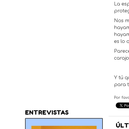
La es
prote
Nos ma
hayam
hayamo
es lo 
Parec
carajo
Y tú q
para t
Por fav
ENTREVISTAS
ÚLT