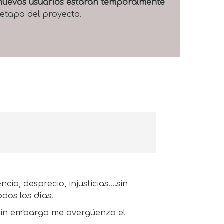
e nuevos usuarios estarán temporalmente
 etapa del proyecto.
cia, desprecio, injusticias….sin
dos los días.
, sin embargo me avergüenza el