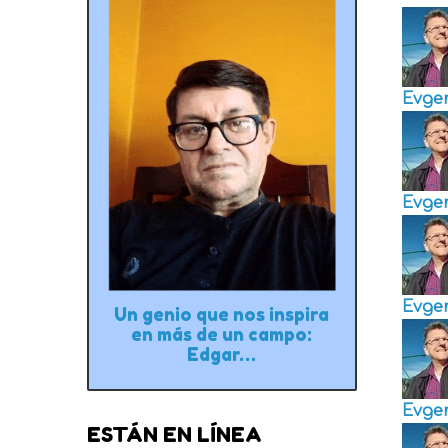
Evge
Evge
Evge
Un genio que nos inspira
en más de un campo:
Edgar…
Evge
ESTÁN EN LÍNEA