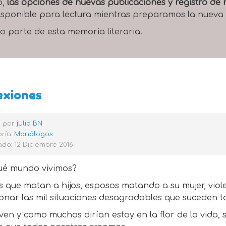
o,
las opciones de nuevas publicaciones y registro d
 disponible para lectura mientras preparamos la nueva
o parte de esta memoria literaria.
exiones
o por
julia BN
ría:
Monólogos
do: 12 Diciembre 2016
ué mundo vivimos?
 que matan a hijos, esposos matando a su mujer, violen
nar las mil situaciones desagradables que suceden to
ven y como muchos dirían estoy en la flor de la vida