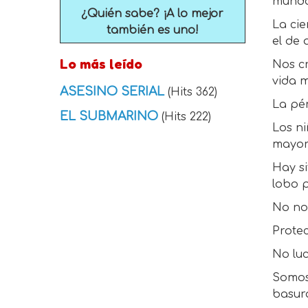
mundo
¿Quién sabe? ¡A lo mejor
La cie
también es uno!
el de 
Lo más leído
Nos c
vida m
ASESINO SERIAL
(Hits 362)
La pér
EL SUBMARINO
(Hits 222)
Los ni
mayore
Hay s
lobo 
No no
Protec
No luc
Somos 
basur