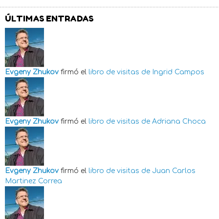
ÚLTIMAS ENTRADAS
Evgeny Zhukov
firmó el
libro de visitas de
Ingrid Campos
Evgeny Zhukov
firmó el
libro de visitas de
Adriana Choca
Evgeny Zhukov
firmó el
libro de visitas de
Juan Carlos
Martinez Correa