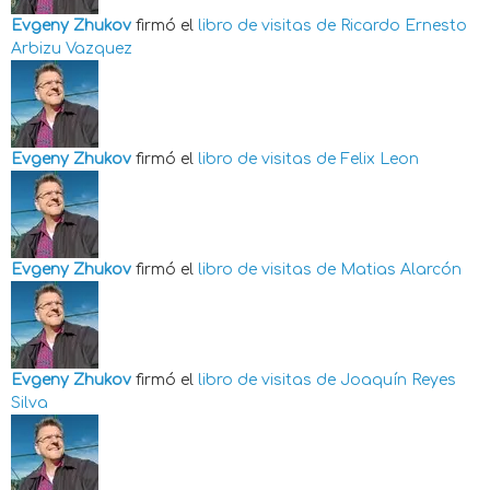
Evgeny Zhukov
firmó el
libro de visitas de
Ricardo Ernesto
Arbizu Vazquez
Evgeny Zhukov
firmó el
libro de visitas de
Felix Leon
Evgeny Zhukov
firmó el
libro de visitas de
Matias Alarcón
Evgeny Zhukov
firmó el
libro de visitas de
Joaquín Reyes
Silva