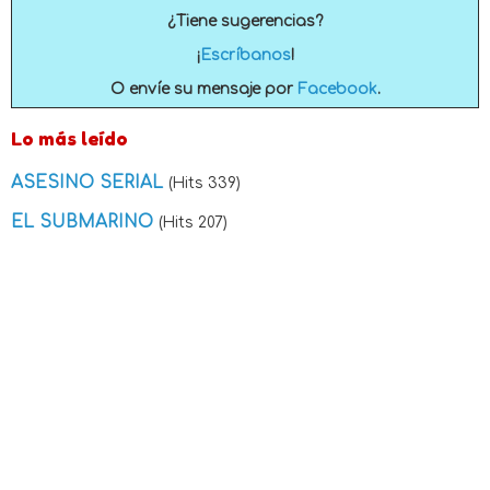
¿Tiene sugerencias?
¡
Escríbanos
!
O envíe su mensaje por
Facebook
.
Lo más leído
ASESINO SERIAL
(Hits 339)
EL SUBMARINO
(Hits 207)