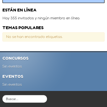
ESTÁN EN LÍNEA
Hay 355 invitados y ningún miembro en línea
TEMAS POPULARES
No se han encontrado etiquetas.
CONCURSOS
Sin eventos
EVENTOS
Sin eventos
B
u