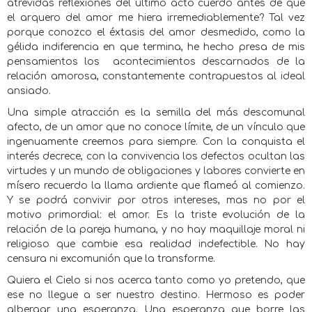
atrevidas reflexiones del último acto cuerdo antes de que
el arquero del amor me hiera irremediablemente? Tal vez
porque conozco el éxtasis del amor desmedido, como la
gélida indiferencia en que termina, he hecho presa de mis
pensamientos los
acontecimientos descarnados de la
relación amorosa, constantemente contrapuestos al ideal
ansiado.
Una simple atracción es la semilla del más descomunal
afecto, de un amor que no conoce límite, de un vínculo que
ingenuamente creemos para siempre. Con la conquista el
interés decrece, con la convivencia los defectos ocultan las
virtudes y un mundo de obligaciones y labores convierte en
mísero recuerdo la llama ardiente que flameó al comienzo.
Y se podrá convivir por otros intereses, mas no por el
motivo primordial: el amor. Es la triste evolución de la
relación de la pareja humana, y no hay maquillaje moral ni
religioso que cambie esa realidad indefectible. No hay
censura ni excomunión que la transforme.
Quiera el Cielo si nos acerca tanto como yo pretendo, que
ese no llegue a ser nuestro destino. Hermoso es poder
albergar una esperanza. Una esperanza que borre las