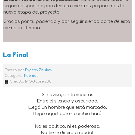
seguirá disponible para lectura mientras preparamos la
nueva etapa del proyecto.
Gracias por tu paciencia y por seguir siendo parte de esta
memoria literaria.
La Final
Escrito por
Evgeny Zhukov
Categoría:
Poemas
Creado: 19 Octubre 2000
Sin aviso, sin trompetas
Entre el silencio y oscuridad,
Llegó un hombre que está marcado,
Llegó aquel que el cambio hará.
No es político, ni es poderoso,
No tiene dinero a raudal.