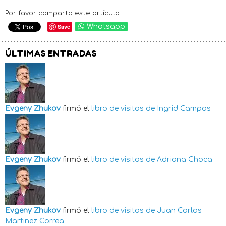
Por favor comparta este artículo:
Save
Whatsapp
ÚLTIMAS ENTRADAS
Evgeny Zhukov
firmó el
libro de visitas de
Ingrid Campos
Evgeny Zhukov
firmó el
libro de visitas de
Adriana Choca
Evgeny Zhukov
firmó el
libro de visitas de
Juan Carlos
Martinez Correa