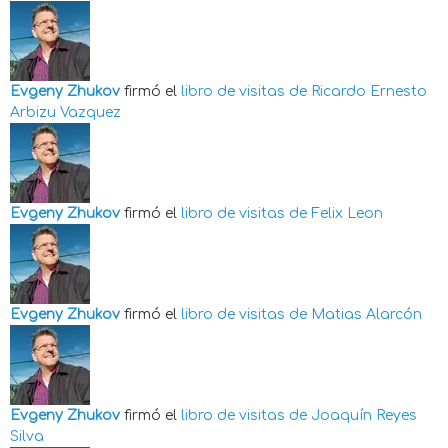
Evgeny Zhukov
firmó el
libro de visitas de
Ricardo Ernesto
Arbizu Vazquez
Evgeny Zhukov
firmó el
libro de visitas de
Felix Leon
Evgeny Zhukov
firmó el
libro de visitas de
Matias Alarcón
Evgeny Zhukov
firmó el
libro de visitas de
Joaquín Reyes
Silva