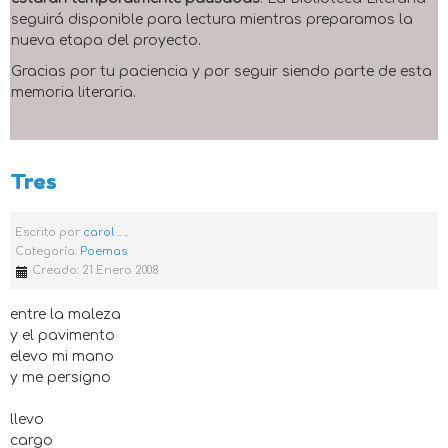
seguirá disponible para lectura mientras preparamos la
nueva etapa del proyecto.
Gracias por tu paciencia y por seguir siendo parte de esta
memoria literaria.
Tres
Escrito por
carol .. ..
Categoría:
Poemas
Creado: 21 Enero 2008
entre la maleza
y el pavimento
elevo mi mano
y me persigno
llevo
cargo