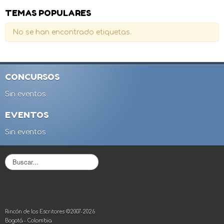
TEMAS POPULARES
No se han encontrado etiquetas.
CONCURSOS
Sin eventos
EVENTOS
Sin eventos
B
u
s
c
a
r
Rincón de los Escritores ©2007-2026
.
Bogotá - Colombia