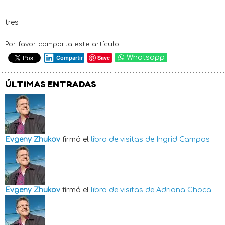
tres
Por favor comparta este artículo:
Save
Whatsapp
Compartir
ÚLTIMAS ENTRADAS
Evgeny Zhukov
firmó el
libro de visitas de
Ingrid Campos
Evgeny Zhukov
firmó el
libro de visitas de
Adriana Choca