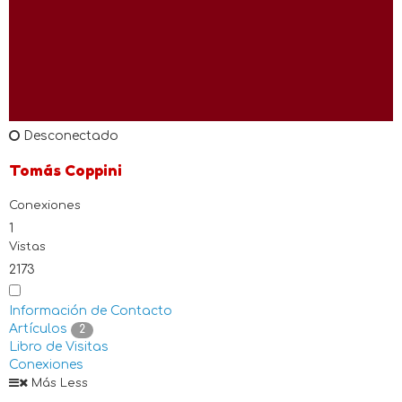
Desconectado
Tomás Coppini
Conexiones
1
Vistas
2173
Información de Contacto
Artículos
2
Libro de Visitas
Conexiones
Más
Less