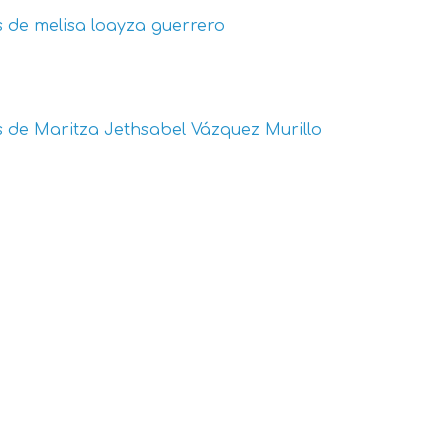
s de
melisa loayza guerrero
s de
Maritza Jethsabel Vázquez Murillo