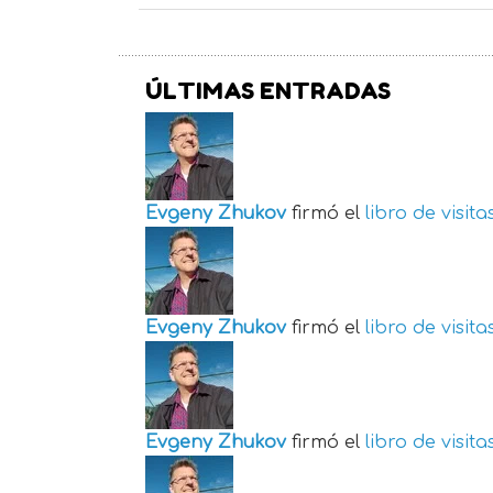
ÚLTIMAS ENTRADAS
Evgeny Zhukov
firmó el
libro de visita
Evgeny Zhukov
firmó el
libro de visita
Evgeny Zhukov
firmó el
libro de visita