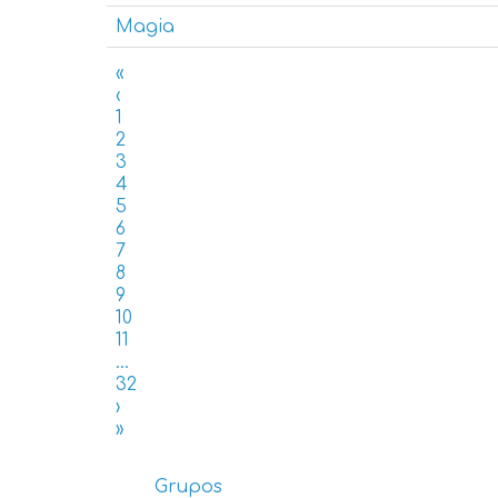
Magia
«
‹
1
2
3
4
5
6
7
8
9
10
11
...
32
›
»
Grupos