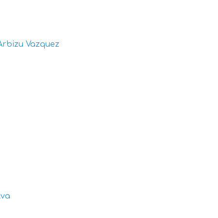
Arbizu Vazquez
lva