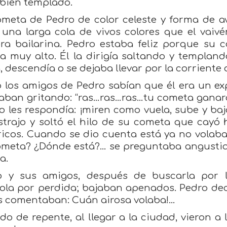
bien templado.
meta de Pedro de color celeste y forma de av
 una larga cola de vivos colores que el vaiv
bra bailarina. Pedro estaba feliz porque su 
a muy alto. Él la dirigía saltando y templando
, descendía o se dejaba llevar por la corriente d
los amigos de Pedro sabían que él era un exp
aban gritando: “ras…ras…ras…tu cometa ganará,
o les respondía: ¡miren como vuela, sube y baj
strajo y soltó el hilo de su cometa que cayó
ricos. Cuando se dio cuenta está ya no volaba
meta? ¿Dónde está?... se preguntaba angustia
a.
o y sus amigos, después de buscarla por la
la por perdida; bajaban apenados. Pedro decí
 comentaban: Cuán airosa volaba!...
o de repente, al llegar a la ciudad, vieron a