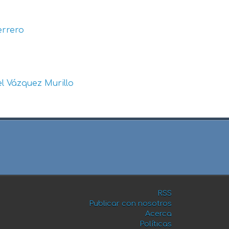
errero
l Vázquez Murillo
RSS
Publicar con nosotros
Acerca
Políticas