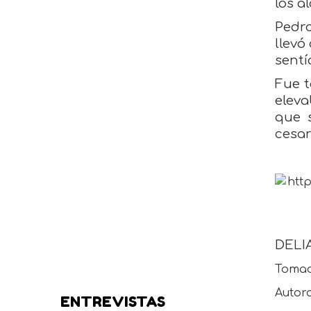
los a
Pedro
llevó
sentí
Fue t
eleva
que s
cesar
DELI
Tomado
Autor
ENTREVISTAS