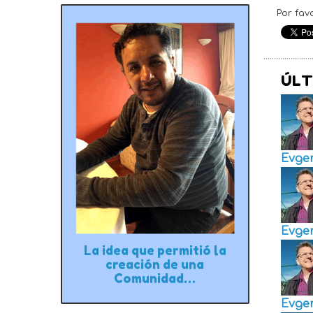
Por fav
ÚLT
Evge
Evge
La idea que permitió la
creación de una
Comunidad…
Evge