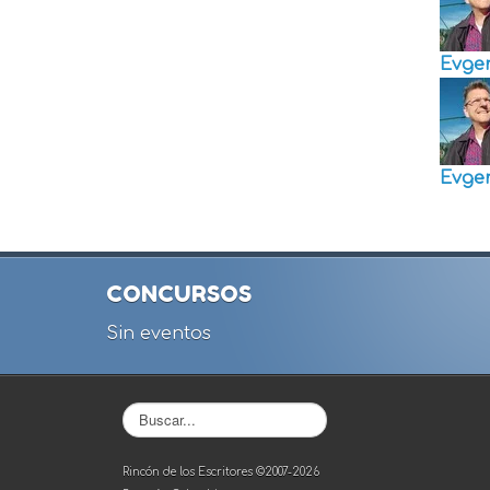
Evge
Evge
CONCURSOS
Sin eventos
Buscar...
Rincón de los Escritores ©2007-2026