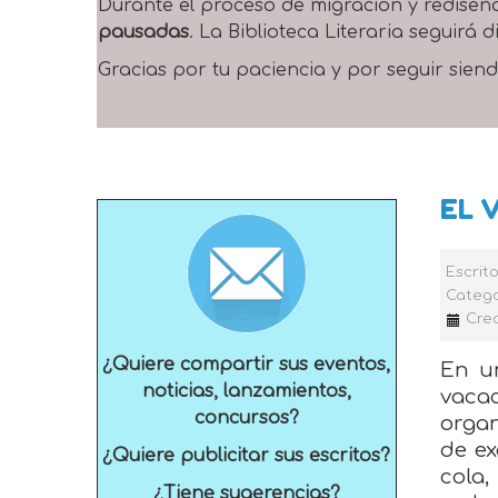
Durante el proceso de migración y rediseñ
pausadas
. La Biblioteca Literaria seguirá
Gracias por tu paciencia y por seguir siend
EL 
Escrit
Catego
Cre
¿Quiere compartir sus eventos,
En un
noticias, lanzamientos,
vaca
concursos?
orga
de ex
¿Quiere publicitar sus escritos?
cola
¿Tiene sugerencias?