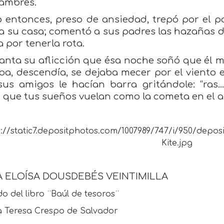
lambres.
 entonces, preso de ansiedad, trepó por el p
 a su casa; comentó a sus padres las hazañas de
a por tenerla rota.
anta su aflicción que ésa noche soñó que él 
ba, descendía, se dejaba mecer por el viento e
us amigos le hacían barra gritándole: “ras…
 que tus sueños vuelan como la cometa en el 
A ELOÍSA DOUSDEBÉS VEINTIMILLA
 del libro ¨Baúl de tesoros¨
a Teresa Crespo de Salvador