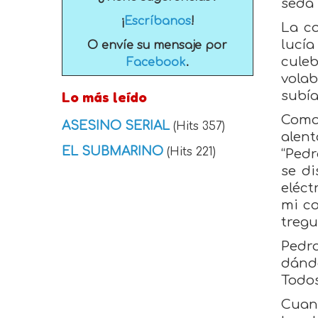
seda 
¡
Escríbanos
!
La co
lucía
O envíe su mensaje por
cule
Facebook
.
volab
Lo más leído
subía
Como 
ASESINO SERIAL
(Hits 357)
alent
EL SUBMARINO
(Hits 221)
“Pedr
se di
eléct
mi co
tregu
Pedr
dándo
Todos
Cuand