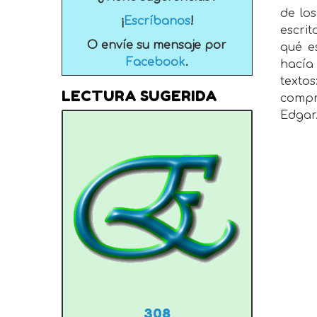
de lo
¡
Escríbanos
!
escrit
O envíe su mensaje por
qué es
Facebook
.
hacía
texto
LECTURA SUGERIDA
compr
Edgar
308