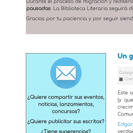
Durante el proceso de migración y rediseñ
pausadas
. La Biblioteca Literaria seguirá
Gracias por tu paciencia y por seguir siend
Un g
Catego
Cre
Este a
¿Quiere compartir sus eventos,
(y qu
noticias, lanzamientos,
crecim
concursos?
Comuni
¿Quiere publicitar sus escritos?
Edga
verda
¿Tiene sugerencias?