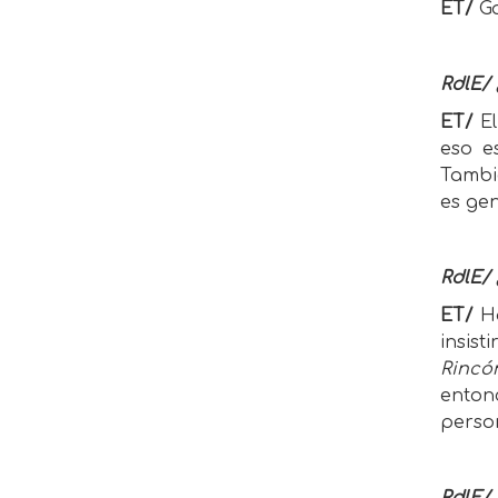
ET/
Ga
RdlE/
ET/
E
eso e
Tambi
es gen
RdlE/ 
ET/
H
insist
Rincó
enton
person