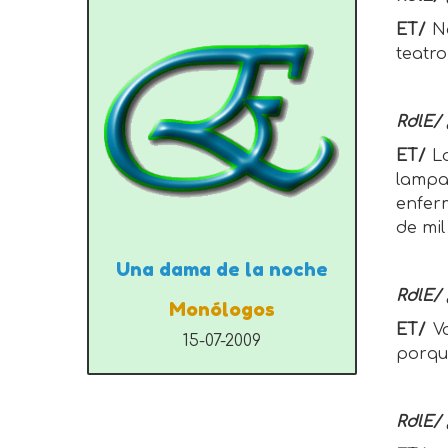
ET/
N
teatro
RdlE/ 
ET/
L
lampa
enfer
de mil
Una dama de la noche
RdlE/ 
Monólogos
ET/
V
15-07-2009
porqu
RdlE/ 