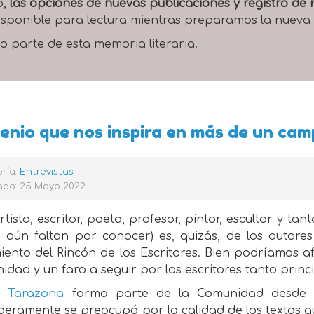
o,
las opciones de nuevas publicaciones y registro d
 disponible para lectura mientras preparamos la nueva
o parte de esta memoria literaria.
enio que nos inspira en más de un ca
ría:
Entrevistas
ado: 25 Mayo 2022
rtista, escritor, poeta, profesor, pintor, escultor y 
e aún faltan por conocer) es, quizás, de los autore
iento del Rincón de los Escritores. Bien podríamos af
dad y un faro a seguir por los escritores tanto princ
r Tarazona
forma parte de la Comunidad desde e
deramente se preocupó por la calidad de los textos q