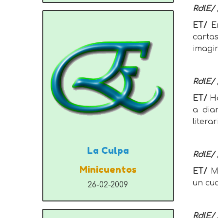
RdlE/ 
ET/
E
carta
imagi
RdlE/ 
ET/
Ha
a dia
litera
La Culpa
RdlE/ 
Minicuentos
ET/
Me
un cu
26-02-2009
RdlE/ 