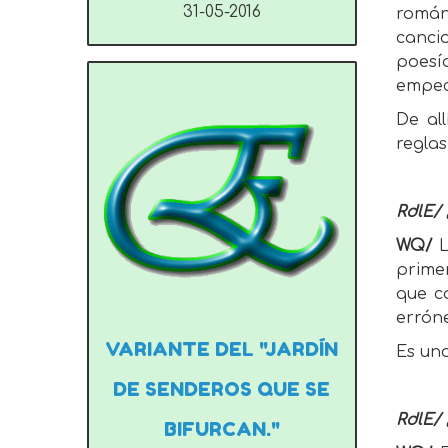
31-05-2016
román
canci
poesí
empec
De al
regla
RdlE/ 
WQ/
L
primer
que c
erróne
VARIANTE DEL "JARDÍN
Es uno
DE SENDEROS QUE SE
RdlE/ 
BIFURCAN."