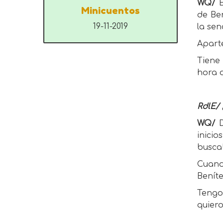
WQ/
Minicuentos
de Ben
19-11-2019
la sen
Aparte
Tiene 
hora 
RdlE/ 
WQ/
inici
busca
Cuand
Beníte
Tengo
quiero