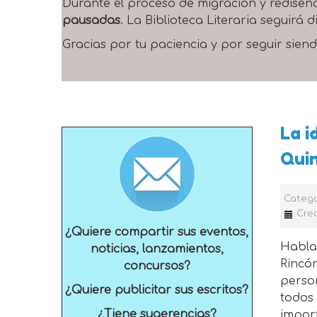
Durante el proceso de migración y rediseñ
pausadas
. La Biblioteca Literaria seguirá
Gracias por tu paciencia y por seguir siend
La i
Qui
Catego
Crea
¿Quiere compartir sus eventos,
Habl
noticias, lanzamientos,
Rincó
concursos?
perso
¿Quiere publicitar sus escritos?
todos
¿Tiene sugerencias?
import