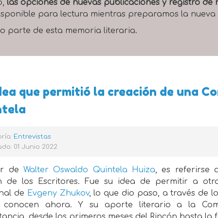
o,
las opciones de nuevas publicaciones y registro d
 disponible para lectura mientras preparamos la nueva
o parte de esta memoria literaria.
dea que permitió la creación de una C
ntela
ría:
Entrevistas
do: 01 Junio 2022
ar de
Walter Oswaldo Quintela Huiza
, es referirse
n de los Escritores. Fue su idea de permitir a ot
nal de
Evgeny Zhukov
, lo que dio paso, a través de 
 conocen ahora. Y su aporte literario a la C
ancia, desde los primeros meses del Rincón hasta la 