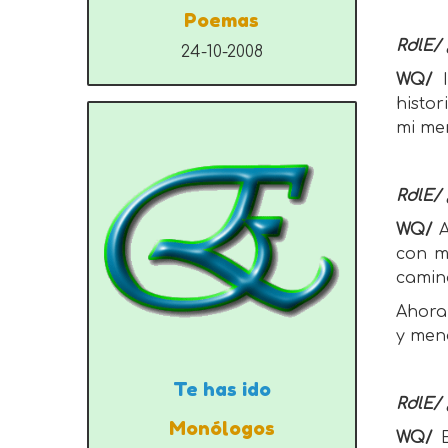
Poemas
RdlE/ 
24-10-2008
WQ/
histo
mi men
RdlE/ 
WQ/
A
con mi
camina
Ahora 
y men
Te has ido
RdlE/ 
Monólogos
WQ/
E