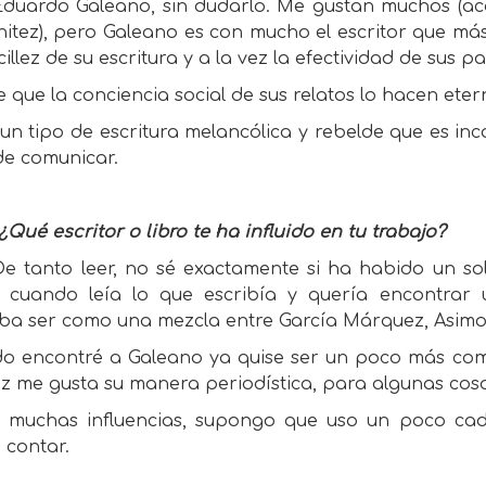
Eduardo Galeano, sin dudarlo. Me gustan muchos (aca
itez), pero Galeano es con mucho el escritor que más
cillez de su escritura y a la vez la efectividad de sus 
 que la conciencia social de sus relatos lo hacen eter
un tipo de escritura melancólica y rebelde que es inc
de comunicar.
¿Qué escritor o libro te ha influido en tu trabajo?
De tanto leer, no sé exactamente si ha habido un sol
os cuando leía lo que escribía y quería encontrar
ba ser como una mezcla entre García Márquez, Asimov
o encontré a Galeano ya quise ser un poco más como 
z me gusta su manera periodística, para algunas cosa
 muchas influencias, supongo que uso un poco cad
 contar.