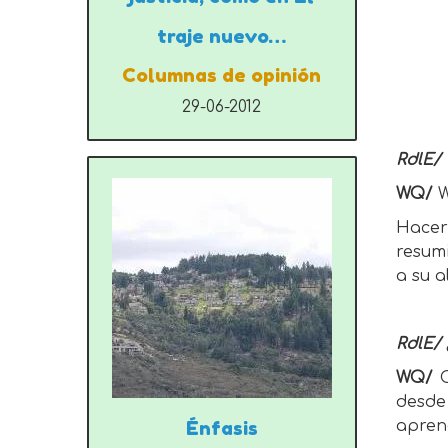
traje nuevo…
Columnas de opinión
29-06-2012
RdlE/
WQ/
W
Hacer 
resum
a su a
RdlE/ 
WQ/
Q
desde
Énfasis
aprend