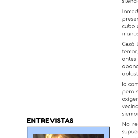
silenc
Inmed
prese
cubo 
manos
Cesó 
temor
antes
aband
aplas
la cam
pero s
oxíge
vecin
siempr
ENTREVISTAS
No re
supues