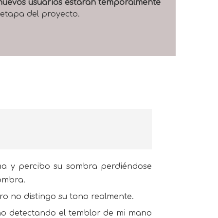
e nuevos usuarios estarán temporalmente
 etapa del proyecto.
ama y percibo su sombra perdiéndose
fombra.
ro no distingo su tono realmente.
eño detectando el temblor de mi mano