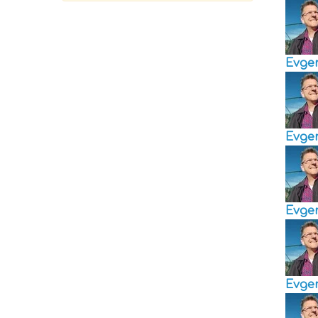
Evge
Evge
Evge
Evge