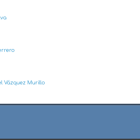
lva
errero
l Vázquez Murillo