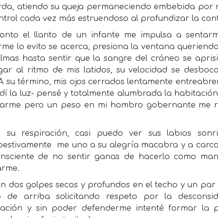
erda, atiendo su queja permaneciendo embebida por m
ntrol cada vez más estruendoso al profundizar la con
onto el llanto de un infante me impulsa a sentarm
me lo evito se acerca, presiona la ventana queriend
lmas hasta sentir que la sangre del cráneo se aprisio
gar al ritmo de mis latidos, su velocidad se desboc
 A su término, mis ojos cerrados lentamente entreabr
í la luz- pensé y totalmente alumbrada la habitación 
tarme pero un peso en mi hombro gobernante me r
o su respiración, casi puedo ver sus labios son
pestivamente
me uno a su alegría macabra y a carcaj
consciente de no sentir ganas de hacerlo como manif
arme.
 dos golpes secos y profundos en el techo y un par de
o de arriba solicitando respeto por la desconsi
ración y sin poder defenderme intenté formar la 