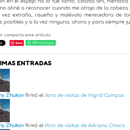
ión en el espejo no lo fué tanto. Estaba ahí, hierátic
no atiné a reconocer cuando me atrajo de la cabeza ha
a vez extraña, risueña y malévola merecedora de to
 posibles y a la vez ninguna, ahora y para siempre ju
or comparta este artículo:
Save
Whatsapp
IMAS ENTRADAS
ny Zhukov
firmó el
libro de visitas de
Ingrid Campos
ny Zhukov
firmó el
libro de visitas de
Adriana Choca