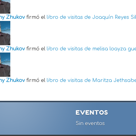
ny Zhukov
firmó el
libro de visitas de
Joaquín Reyes Si
ny Zhukov
firmó el
libro de visitas de
melisa loayza gu
ny Zhukov
firmó el
libro de visitas de
Maritza Jethsabe
EVENTOS
Sin eventos