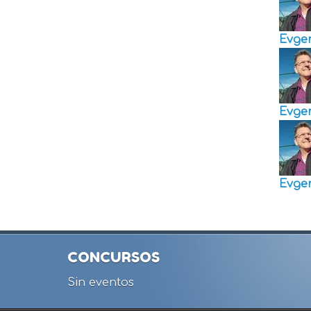
Evge
Evge
Evge
CONCURSOS
Sin eventos