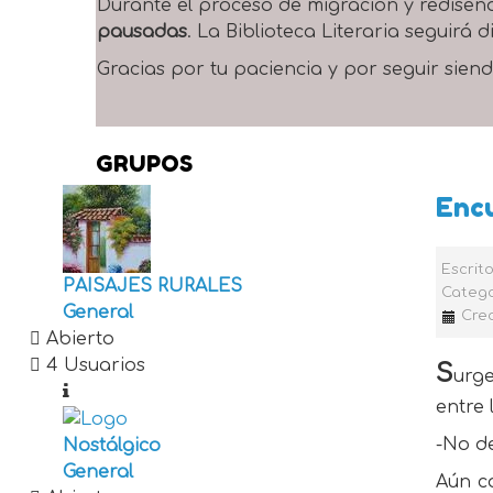
Durante el proceso de migración y rediseñ
pausadas
. La Biblioteca Literaria seguirá
Gracias por tu paciencia y por seguir siend
GRUPOS
Enc
Escrit
PAISAJES RURALES
Catego
General
Crea
Abierto
4 Usuarios
S
urge
entre 
-No de
Nostálgico
General
Aún c