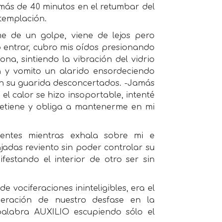
ás de 40 minutos en el retumbar del
templación.
e de un golpe, viene de lejos pero
o entrar, cubro mis oídos presionando
na, sintiendo la vibración del vidrio
a y vomito un alarido ensordeciendo
en su guarida desconcertados. -Jamás
el calor se hizo insoportable, intenté
etiene y obliga a mantenerme en mi
rientes mientras exhala sobre mi e
adas reviento sin poder controlar su
estando el interior de otro ser sin
 vociferaciones ininteligibles, era el
deración de nuestro desfase en la
palabra AUXILIO escupiendo sólo el