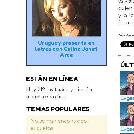
la vis
quien 
y a l
formas
Por fav
Uruguay presente en
letras con Celina Janet
Arce
ÚLT
ESTÁN EN LÍNEA
Hay 212 invitados y ningún
miembro en línea
Evge
TEMAS POPULARES
No se han encontrado
etiquetas.
Evge