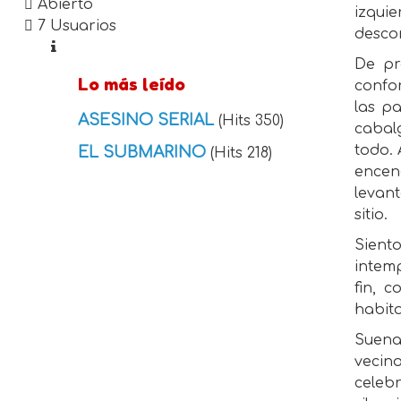
Abierto
izqui
7 Usuarios
desco
De pr
Lo más leído
confor
las pa
ASESINO SERIAL
(Hits 350)
cabal
todo.
EL SUBMARINO
(Hits 218)
encend
levan
sitio.
Sient
intem
fin, 
habit
Suenan
vecin
celeb