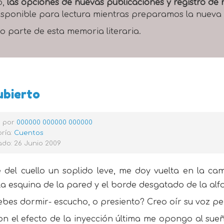
o,
las opciones de nuevas publicaciones y registro d
 disponible para lectura mientras preparamos la nueva
o parte de esta memoria literaria.
ubierto
o por
000000 000000 000000
ría:
Cuentos
do: 26 Junio 2009
 del cuello un soplido leve, me doy vuelta en la c
la esquina de la pared y el borde desgatado de la al
bes dormir- escucho, o presiento? Creo oír su voz pe
on el efecto de la inyección última me opongo al su