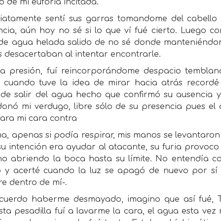
io de mi euforia incitada.
iatamente sentí sus garras tomandome del cabello 
ncia, aún hoy no sé si lo que ví fué cierto. Luego 
de agua helada salido de no sé donde manteniéndom
 desacertaban al intentar encontrarle.
la presión, fuí reincorporándome despacio tembla
, cuando tuve la idea de mirar hacia atrás record
 de salir del agua hecho que confirmó su ausencia y
onó mi verdugo, libre sólo de su presencia pues el a
tara mi cara contra
a, apenas si podía respirar, mis manos se levantaron 
u intención era ayudar al atacante, su furia provoc
no abriendo la boca hasta su límite. No entendía c
o y acerté cuando la luz se apagó de nuevo por sí s
e dentro de mí-.
cuerdo haberme desmayado, imagino que así fué, 
ta pesadilla fuí a lavarme la cara, el agua esta vez 