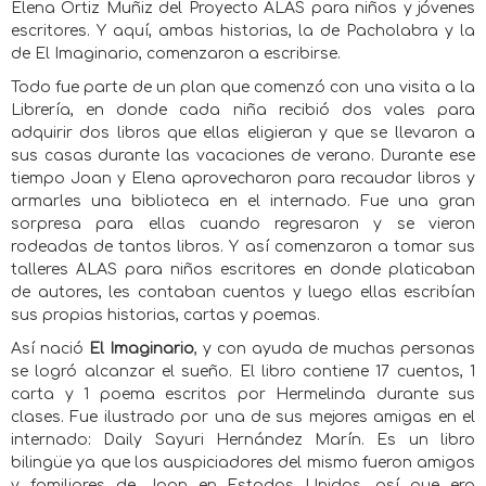
Elena Ortiz Muñiz del Proyecto ALAS para niños y jóvenes
escritores. Y aquí, ambas historias, la de Pacholabra y la
de El Imaginario, comenzaron a escribirse.
Todo fue parte de un plan que comenzó con una visita a la
Librería, en donde cada niña recibió dos vales para
adquirir dos libros que ellas eligieran y que se llevaron a
sus casas durante las vacaciones de verano. Durante ese
tiempo Joan y Elena aprovecharon para recaudar libros y
armarles una biblioteca en el internado. Fue una gran
sorpresa para ellas cuando regresaron y se vieron
rodeadas de tantos libros. Y así comenzaron a tomar sus
talleres ALAS para niños escritores en donde platicaban
de autores, les contaban cuentos y luego ellas escribían
sus propias historias, cartas y poemas.
Así nació
El Imaginario
, y con ayuda de muchas personas
se logró alcanzar el sueño. El libro contiene 17 cuentos, 1
carta y 1 poema escritos por Hermelinda durante sus
clases. Fue ilustrado por una de sus mejores amigas en el
internado: Daily Sayuri Hernández Marín. Es un libro
bilingüe ya que los auspiciadores del mismo fueron amigos
y familiares de Joan en Estados Unidos, así que era