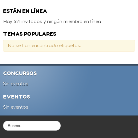
ESTÁN EN LÍNEA
Hay 521 invitados y ningún miembro en línea
TEMAS POPULARES
No se han encontrado etiquetas.
CONCURSOS
Sin eventos
EVENTOS
Sin eventos
B
u
s