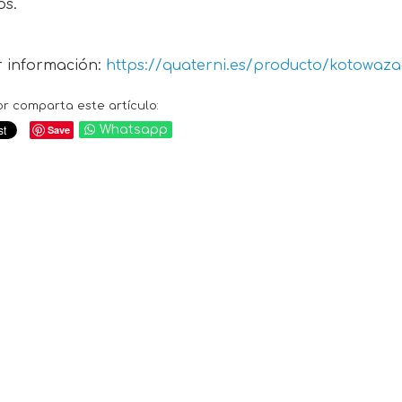
os.
 información:
https://quaterni.es/producto/kotowaza
or comparta este artículo:
Save
Whatsapp