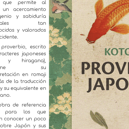
r que permite al
r un acercamiento
genio y sabiduría
entales tan
ocidos y valorados
cidente.
proverbio, escrito
racteres japoneses
ji y hiragana),
ntiene su
pretación en romaji
s de la traducción
l y su equivalente en
lano.
bra de referencia
o para los que
n conocer un poco
obre Japón y sus