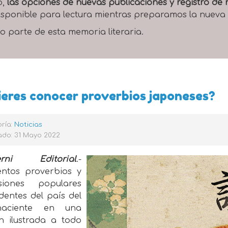
o,
las opciones de nuevas publicaciones y registro d
 disponible para lectura mientras preparamos la nueva
o parte de esta memoria literaria.
eres conocer proverbios japoneses?
ría:
Noticias
ado: 31 Mayo 2022
erni Editorial
.-
entos proverbios y
siones populares
dentes del país del
naciente en una
ón ilustrada a todo