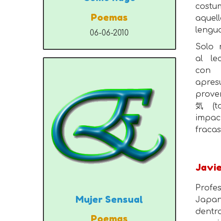
cost
Poemas
aquell
lengua
06-06-2010
Solo 
al le
con
apre
prov
気 (ta
impac
fraca
Javi
Profe
Mujer Sensual
Japan
dentr
Poemas