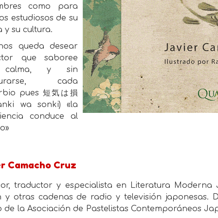
umbres como para
os estudiosos de su
 y su cultura.
nos queda desear
ctor que saboree
 calma, y sin
surarse, cada
erbio pues 短気は損
nki wa sonki) «la
iencia conduce al
so»
er Camacho Cruz
sor, traductor y especialista en Literatura Moder
 y otras cadenas de radio y televisión japonesas. D
o de la Asociación de Pastelistas Contemporáneos Jap