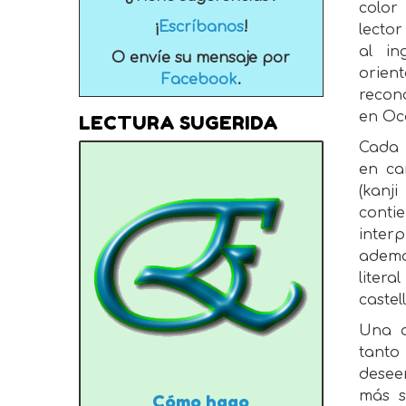
colo
¡
Escríbanos
!
lecto
al in
O envíe su mensaje por
ori
Facebook
.
recon
en Oc
LECTURA SUGERIDA
Cada 
en ca
(kan
co
inter
ademá
litera
castel
Una o
tant
desee
más s
Cómo hago