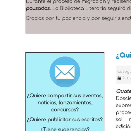
Durante el proceso de migración y rediseñ
pausadas
. La Biblioteca Literaria seguirá
Gracias por tu paciencia y por seguir siend
¿Qui
Catego
Cre
Quat
¿Quiere compartir sus eventos,
Dosci
noticias, lanzamientos,
expre
concursos?
proce
sol 
¿Quiere publicitar sus escritos?
edici
¿Tiene sugerencias?