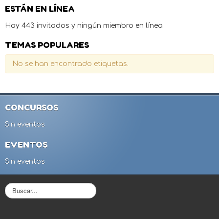
ESTÁN EN LÍNEA
Hay 443 invitados y ningún miembro en línea
TEMAS POPULARES
No se han encontrado etiquetas.
CONCURSOS
Sin eventos
EVENTOS
Sin eventos
B
u
s
c