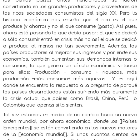
los demás países antes mencionados se fueron
convirtiendo en los grandes productores y proveedores de
las ricas sociedades consumistas del siglo XX. Pero la
historia económica nos enseña que el rico es el que
produce (y ahorra) y no el que consume (gasta). Así pues,
ahora está pasando lo que debía pasar: El que se dedicó
a sólo consumir entró en crisis más no así el que se dedicó
a producir, al menos no tan severamente. Además, los
países productores al mejorar sus ingresos y por ende sus
economías, también aumentan sus demandas internas o
consumos, lo que genera un círculo económico virtuoso
para ellos: Producción + consumo + riquezas, más
producción +más consumo+ más riquezas… Y es aquí
donde se encuentra la respuesta a la pregunta de porqué
los países desarrollados están sufriendo más duramente
la crisis actual que países como Brasil, China, Perú
o
Colombia que
apenas si la sienten.
Tal vez estamos en medio de un cambio hacia un nuevo
orden mundial, por ahora económico, donde los [[Países
Emergentes]] se están convirtiendo en los nuevos motores
de la [[economía mundial]]. Si unos cuantos cientos de