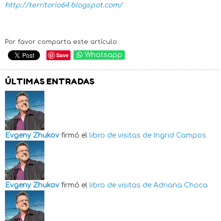
http://territorio64.blogspot.com/
Por favor comparta este artículo:
Save
Whatsapp
ÚLTIMAS ENTRADAS
Evgeny Zhukov
firmó el
libro de visitas de
Ingrid Campos
Evgeny Zhukov
firmó el
libro de visitas de
Adriana Choca