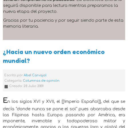
seguirá disponible para lectura mientras preparamos la
nueva etapa del proyecto.
Gracias por tu paciencia y por seguir siendo parte de esta
memoria literaria.
¿Hacia un nuevo orden económico
mundial?
Escrito por
Abel Carvajal
Categoría:
Columnas de opinión
Creado: 28 Julio 2009
E
n los siglos XVI y XVII, el [[Imperio Español]], del que se
decía “donde nunca se pone el sol” pues abarcaba desde
las Filipinas hasta Europa pasando por América, era
imponente, invencible y todopoderoso militar y
económicamente, gracias a las riquezas (oro y plata) del