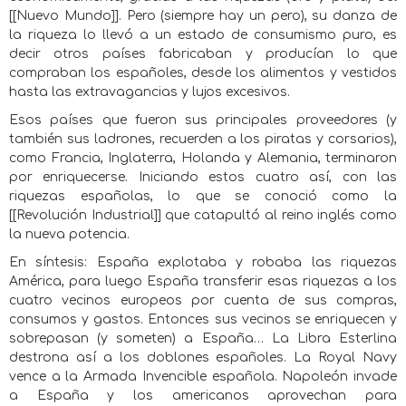
[[Nuevo Mundo]]. Pero (siempre hay un pero), su danza de
la riqueza lo llevó a un estado de consumismo puro, es
decir otros países fabricaban y producían lo que
compraban los españoles, desde los alimentos y vestidos
hasta las extravagancias y lujos excesivos.
Esos países que fueron sus principales proveedores (y
también sus ladrones, recuerden a los piratas y corsarios),
como Francia, Inglaterra, Holanda y Alemania, terminaron
por enriquecerse. Iniciando estos cuatro así, con las
riquezas españolas, lo que se conoció como la
[[Revolución Industrial]] que catapultó al reino inglés como
la nueva potencia.
En síntesis: España explotaba y robaba las riquezas
América, para luego España transferir esas riquezas a los
cuatro vecinos europeos por cuenta de sus compras,
consumos y gastos. Entonces sus vecinos se enriquecen y
sobrepasan (y someten) a España… La Libra Esterlina
destrona así a los doblones españoles. La Royal Navy
vence a la Armada Invencible española. Napoleón invade
a España y los americanos aprovechan para