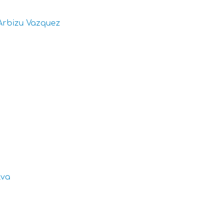
Arbizu Vazquez
lva