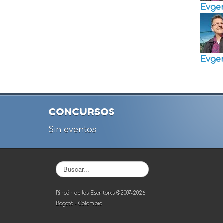
Evge
Evge
CONCURSOS
Sin eventos
Buscar...
Rincón de los Escritores ©2007-2026
Bogotá - Colombia