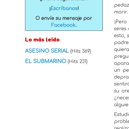
pedaz
¡
Escríbanos
!
morir.
O envíe su mensaje por
¡Pero
Facebook
.
seres
esto, 
Lo más leído
padres
quier
ASESINO SERIAL
(Hits 369)
pregu
EL SUBMARINO
(Hits 231)
apara
un pe
depra
senti
su or
¿nece
alguie
Estudi
probl
realiz