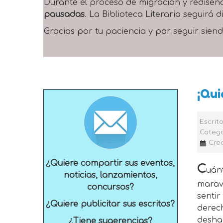
Durante el proceso de migración y rediseñ
pausadas
. La Biblioteca Literaria seguirá
Gracias por tu paciencia y por seguir siend
¡Qui
Escrit
Catego
Cre
¿Quiere compartir sus eventos,
C
uán
noticias, lanzamientos,
maravi
concursos?
senti
¿Quiere publicitar sus escritos?
derec
desha
¿Tiene sugerencias?