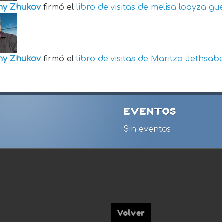
ny Zhukov
firmó el
libro de visitas de
melisa loayza gu
ny Zhukov
firmó el
libro de visitas de
Maritza Jethsabe
EVENTOS
Sin eventos
Volver