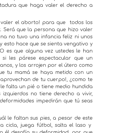
tadura que haga valer el derecho a
valer el aborto! para que
todos los
. Será que la persona que hizo valer
a no tuvo una infancia feliz ni unos
y esto hace que se sienta vengativo y
 O es que alguna vez ustedes le han
o si les párese espectacular que un
nos, y los arrojen por el útero como
 que tu mamá se haya metido con un
se aprovechan de tu cuerpo!, ¿como te
e falta un pié o tiene medio hundida
izquierdos no tiene derecho a vivir,
 deformidades impedirán que tú seas
l le faltan sus pies, a pesar de este
icla, juega fútbol, salta el laso y
ero él desafía su deformidad, por que