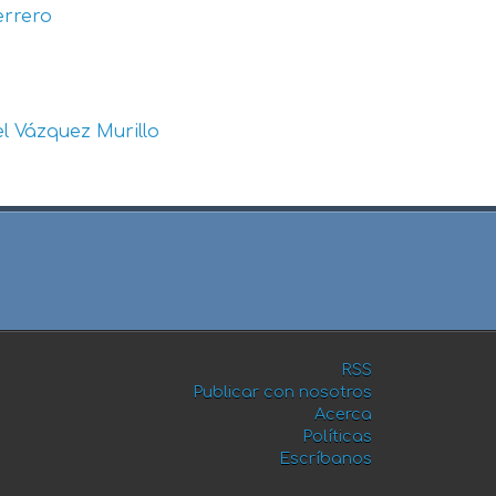
errero
l Vázquez Murillo
RSS
Publicar con nosotros
Acerca
Políticas
Escríbanos