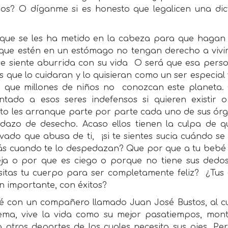
os? O díganme si es honesto que legalicen una dic
 que se les ha metido en la cabeza para que hagan 
 que estén en un estómago no tengan derecho a vivir
se siente aburrida con su vida
O será que esa person
 que lo cuidaran y lo quisieran como un ser especial 
a que millones de niños no
conozcan este planeta.
ntado a esos seres indefensos si quieren existir 
to les arranque parte por parte cada uno de sus órga
dazo de desecho. Acaso ellos tienen la culpa de
vado que abusa de ti,
¡si te sientes sucia cuándo 
rás cuando te lo despedazan? Que por que a tu bebé l
eja o por que es ciego o porque no tiene sus dedos 
sitas tu cuerpo para ser completamente feliz?
¿Tus
n importante, con éxitos?
é con un compañero llamado Juan José Bustos, al cuá
ema, vive la vida como su mejor pasatiempos, monta c
a otros deportes de los cuales necesita sus pies. P