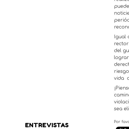
puede 
notic
perió
recon
Igual
rector
del g
logra
derec
riesgo
vida
¡Pien
camin
viola
sea e
Por fav
ENTREVISTAS