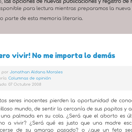
o,
las opciones de nuevas publicaciones y registro d
 disponible para lectura mientras preparamos la nueva
o parte de esta memoria literaria.
ero vivir! No me importa lo demás
o por
Jonathan Aldana Morales
ría:
Columnas de opinión
ado: 07 Octubre 2008
tos seres inocentes pierden la oportunidad de cono
lloso mundo, de sentir la cercanía de sus papitos y
r una palmada en su cola. ¿Será que el aborto es úl
ho a vivir? ¿Será qué es justo que una madre esc
cerse de su amargo pasado? o ¿que un feto se