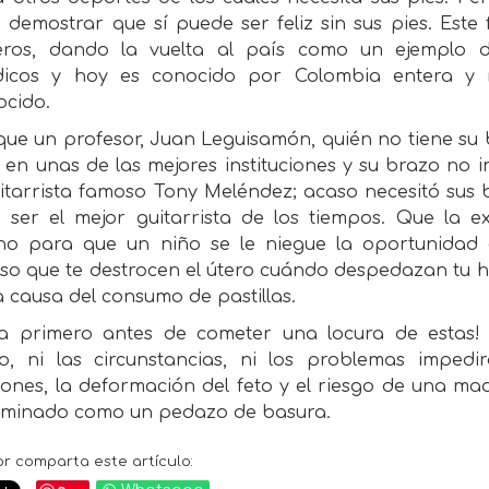
demostrar que sí puede ser feliz sin sus pies. Este
ieros, dando la vuelta al país como un ejemplo d
dicos y hoy es conocido por Colombia entera y 
ocido.
 que un profesor, Juan Leguisamón, quién no tiene s
 en unas de las mejores instituciones y su brazo no
uitarrista famoso Tony Meléndez; acaso necesitó sus
r ser el mejor guitarrista de los tiempos. Que la 
ho para que un niño se le niegue la oportunidad 
so que te destrocen el útero cuándo despedazan tu h
a causa del consumo de pastillas.
sa primero antes de cometer una locura de estas! 
o, ni las circunstancias, ni los problemas imped
ciones, la deformación del feto y el riesgo de una m
liminado como un pedazo de basura.
or comparta este artículo: