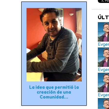
ÚLT
Evge
Evge
La idea que permitió la
creación de una
Evge
Comunidad…