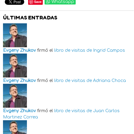
Save
Whatsapp
ÚLTIMAS ENTRADAS
Evgeny Zhukov
firmó el
libro de visitas de
Ingrid Campos
Evgeny Zhukov
firmó el
libro de visitas de
Adriana Choca
Evgeny Zhukov
firmó el
libro de visitas de
Juan Carlos
Martinez Correa