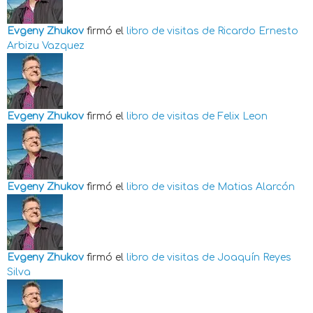
Evgeny Zhukov
firmó el
libro de visitas de
Ricardo Ernesto
Arbizu Vazquez
Evgeny Zhukov
firmó el
libro de visitas de
Felix Leon
Evgeny Zhukov
firmó el
libro de visitas de
Matias Alarcón
Evgeny Zhukov
firmó el
libro de visitas de
Joaquín Reyes
Silva