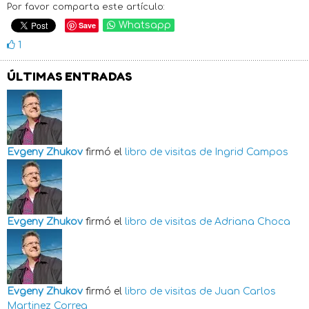
Por favor comparta este artículo:
Save
Whatsapp
1
ÚLTIMAS ENTRADAS
Evgeny Zhukov
firmó el
libro de visitas de
Ingrid Campos
Evgeny Zhukov
firmó el
libro de visitas de
Adriana Choca
Evgeny Zhukov
firmó el
libro de visitas de
Juan Carlos
Martinez Correa