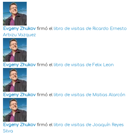
Evgeny Zhukov
firmó el
libro de visitas de
Ricardo Ernesto
Arbizu Vazquez
Evgeny Zhukov
firmó el
libro de visitas de
Felix Leon
Evgeny Zhukov
firmó el
libro de visitas de
Matias Alarcón
Evgeny Zhukov
firmó el
libro de visitas de
Joaquín Reyes
Silva