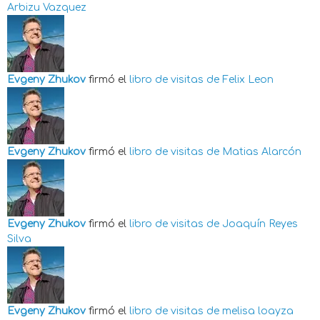
Arbizu Vazquez
Evgeny Zhukov
firmó el
libro de visitas de
Felix Leon
Evgeny Zhukov
firmó el
libro de visitas de
Matias Alarcón
Evgeny Zhukov
firmó el
libro de visitas de
Joaquín Reyes
Silva
Evgeny Zhukov
firmó el
libro de visitas de
melisa loayza