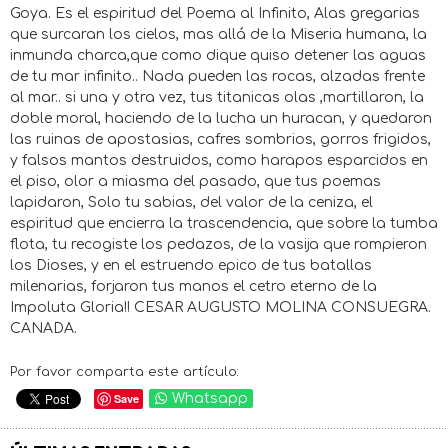
Goya. Es el espiritud del Poema al Infinito, Alas gregarias
que surcaran los cielos, mas allá de la Miseria humana, la
inmunda charca,que como dique quiso detener las aguas
de tu mar infinito.. Nada pueden las rocas, alzadas frente
al mar.. si una y otra vez, tus titanicas olas ,martillaron, la
doble moral, haciendo de la lucha un huracan, y quedaron
las ruinas de apostasias, cafres sombrios, gorros frigidos,
y falsos mantos destruidos, como harapos esparcidos en
el piso, olor a miasma del pasado, que tus poemas
lapidaron, Solo tu sabias, del valor de la ceniza, el
espiritud que encierra la trascendencia, que sobre la tumba
flota, tu recogiste los pedazos, de la vasija que rompieron
los Dioses, y en el estruendo epico de tus batallas
milenarias, forjaron tus manos el cetro eterno de la
Impoluta Gloria!! CESAR AUGUSTO MOLINA CONSUEGRA.
CANADA.
Por favor comparta este artículo:
Save
Whatsapp