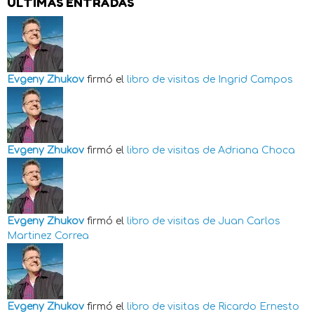
ÚLTIMAS ENTRADAS
Evgeny Zhukov
firmó el
libro de visitas de
Ingrid Campos
Evgeny Zhukov
firmó el
libro de visitas de
Adriana Choca
Evgeny Zhukov
firmó el
libro de visitas de
Juan Carlos
Martinez Correa
Evgeny Zhukov
firmó el
libro de visitas de
Ricardo Ernesto