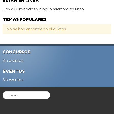
ESTÁN EN LÍNEA
Hay 377 invitados y ningún miembro en línea
TEMAS POPULARES
No se han encontrado etiquetas.
CONCURSOS
Sin eventos
EVENTOS
Sin eventos
B
u
s
c
a