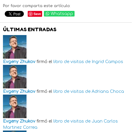
Por favor comparta este artículo:
Save
Whatsapp
ÚLTIMAS ENTRADAS
Evgeny Zhukov
firmó el
libro de visitas de
Ingrid Campos
Evgeny Zhukov
firmó el
libro de visitas de
Adriana Choca
Evgeny Zhukov
firmó el
libro de visitas de
Juan Carlos
Martinez Correa