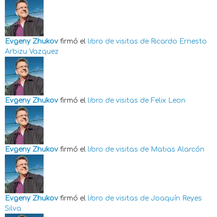
Evgeny Zhukov
firmó el
libro de visitas de
Ricardo Ernesto
Arbizu Vazquez
Evgeny Zhukov
firmó el
libro de visitas de
Felix Leon
Evgeny Zhukov
firmó el
libro de visitas de
Matias Alarcón
Evgeny Zhukov
firmó el
libro de visitas de
Joaquín Reyes
Silva