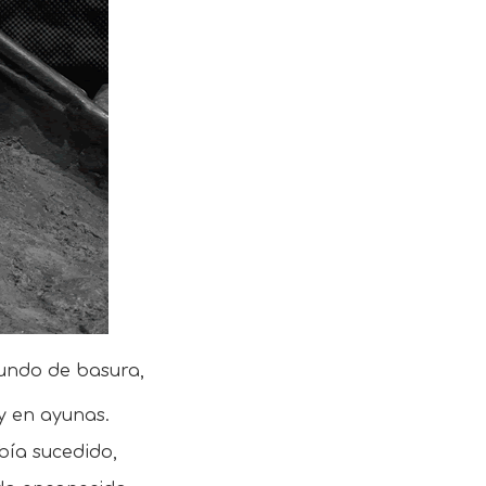
undo de basura,
y en ayunas.
bía sucedido,