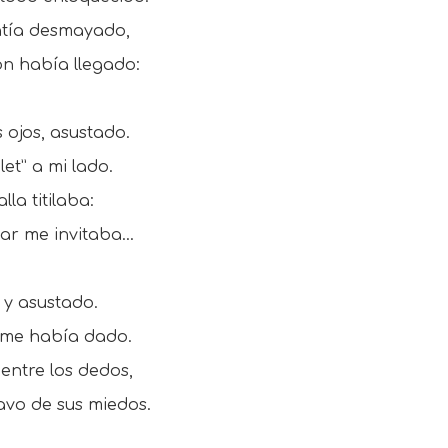
ntía desmayado,
ón había llegado:
 ojos, asustado.
let” a mi lado.
lla titilaba:
gar me invitaba…
 y asustado.
 me había dado.
á entre los dedos,
avo de sus miedos.