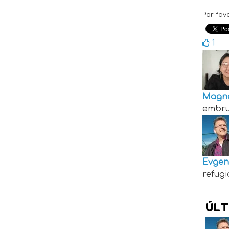
Por fav
1
Magno
embru
Evgen
refugi
ÚLT