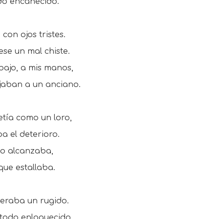
odo encanecido.
con ojos tristes.
ese un mal chiste.
ajo, a mis manos,
jaban a un anciano.
tía como un loro,
a el deterioro.
 no alcanzaba,
que estallaba.
peraba un rugido.
 todo enloquecido.