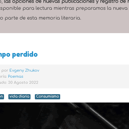
o,
las opciones de nuevas publicaciones y registro d
 disponible para lectura mientras preparamos la nueva
o parte de esta memoria literaria.
mpo perdido
o por
Evgeny Zhukov
ría:
Poemas
ado: 30 Agosto 2022
ón
vida diaria
Consumismo