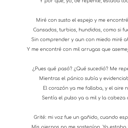
Y por qué, yo, de repente, estaba t
Miré con susto el espejo y me encontré 
Cansados, turbios, hundidos, como si fu
Sin comprender y aun con miedo miré ab
Y me encontré con mil arrugas que aseme
¿Pues qué pasó? ¿Qué sucedió? Me repe
Mientras el pánico subía y evidenciab
El corazón ya me fallaba, y el aire
Sentía el pulso ya a mil y la cabeza 
Grité: mi voz fue un gañido, cuando es
Mis piernas no me sostenían. Ya estaba