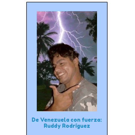
De Venezuela con fuerza:
Ruddy Rodríguez