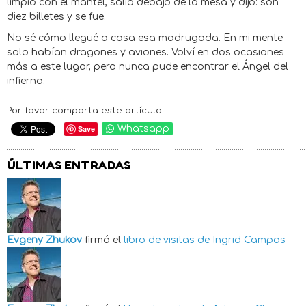
limpió con el mantel, salió debajo de la mesa y dijo: son
diez billetes y se fue.
No sé cómo llegué a casa esa madrugada. En mi mente
solo habían dragones y aviones. Volví en dos ocasiones
más a este lugar, pero nunca pude encontrar el Ángel del
infierno.
Por favor comparta este artículo:
Save
Whatsapp
ÚLTIMAS ENTRADAS
Evgeny Zhukov
firmó el
libro de visitas de
Ingrid Campos