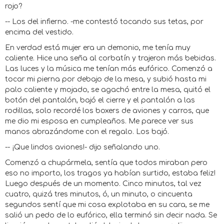
rojo?
-- Los del infierno. -me contestó tocando sus tetas, por
encima del vestido.
En verdad está mujer era un demonio, me tenía muy
caliente. Hice una seña al corbatín y trajeron más bebidas.
Las luces y la música me tenían más eufórico. Comenzó a
tocar mi pierna por debajo de la mesa, y subió hasta mi
palo caliente y mojado, se agachó entre la mesa, quitó el
botón del pantalón, bajó el cierre y el pantalón a las
rodillas, solo recordé los boxers de aviones y carros, que
me dio mi esposa en cumpleaños. Me parece ver sus
manos abrazándome con el regalo. Los bajó.
-- ¡Que lindos aviones!- dijo señalando uno.
Comenzó a chupármela, sentía que todos miraban pero
eso no importo, los tragos ya habían surtido, estaba feliz!
Luego después de un momento. Cinco minutos, tal vez
cuatro, quizá tres minutos, ó, un minuto, o cincuenta
segundos sentí que mi cosa explotaba en su cara, se me
salió un pedo de lo eufórico, ella terminó sin decir nada. Se