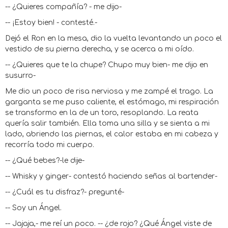
-- ¿Quieres compañía? - me dijo-
-- ¡Estoy bien! - contesté.-
Dejó el Ron en la mesa, dio la vuelta levantando un poco el
vestido de su pierna derecha, y se acerca a mi oído.
-- ¿Quieres que te la chupe? Chupo muy bien- me dijo en
susurro-
Me dio un poco de risa nerviosa y me zampé el trago. La
garganta se me puso caliente, el estómago, mi respiración
se transformo en la de un toro, resoplando. La reata
quería salir también. Ella toma una silla y se sienta a mi
lado, abriendo las piernas, el calor estaba en mi cabeza y
recorría todo mi cuerpo.
-- ¿Qué bebes?-le dije-
-- Whisky y ginger- contestó haciendo señas al bartender-
-- ¿Cuál es tu disfraz?- pregunté-
-- Soy un Ángel.
-- Jajaja,- me reí un poco. -- ¿de rojo? ¿Qué Ángel viste de