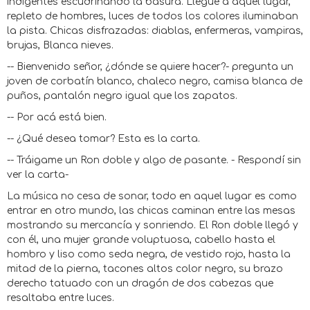
indigentes escudriñando la basura. Llegue a aquel lugar,
repleto de hombres, luces de todos los colores iluminaban
la pista. Chicas disfrazadas: diablas, enfermeras, vampiras,
brujas, Blanca nieves.
-- Bienvenido señor, ¿dónde se quiere hacer?- pregunta un
joven de corbatín blanco, chaleco negro, camisa blanca de
puños, pantalón negro igual que los zapatos.
-- Por acá está bien.
-- ¿Qué desea tomar? Esta es la carta.
-- Tráigame un Ron doble y algo de pasante. - Respondí sin
ver la carta-
La música no cesa de sonar, todo en aquel lugar es como
entrar en otro mundo, las chicas caminan entre las mesas
mostrando su mercancía y sonriendo. El Ron doble llegó y
con él, una mujer grande voluptuosa, cabello hasta el
hombro y liso como seda negra, de vestido rojo, hasta la
mitad de la pierna, tacones altos color negro, su brazo
derecho tatuado con un dragón de dos cabezas que
resaltaba entre luces.