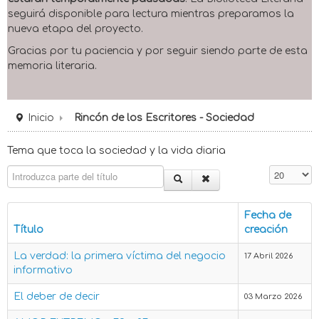
seguirá disponible para lectura mientras preparamos la
nueva etapa del proyecto.
Gracias por tu paciencia y por seguir siendo parte de esta
memoria literaria.
Inicio
Rincón de los Escritores - Sociedad
Tema que toca la sociedad y la vida diaria
Introduzca parte del título
Cantidad 
Fecha de
Título
creación
La verdad: la primera víctima del negocio
17 Abril 2026
informativo
El deber de decir
03 Marzo 2026