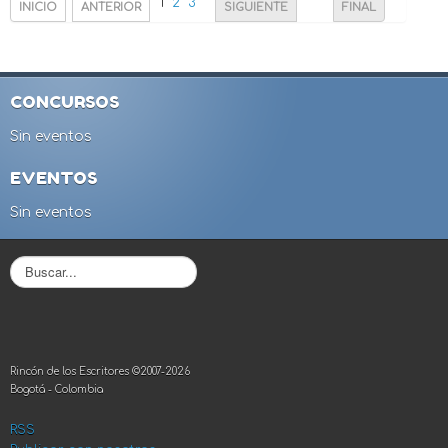
1
2
3
INICIO
ANTERIOR
SIGUIENTE
FINAL
CONCURSOS
Sin eventos
EVENTOS
Sin eventos
B
u
s
c
a
r
Rincón de los Escritores ©2007-2026
.
Bogotá - Colombia
.
.
RSS