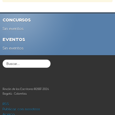
CONCURSOS
Sin eventos
EVENTOS
Sin eventos
B
u
s
c
a
r
Rincón de los Escritores ©2007-2026
.
Bogotá - Colombia
.
.
RSS
Publicar con nosotros
Acerca