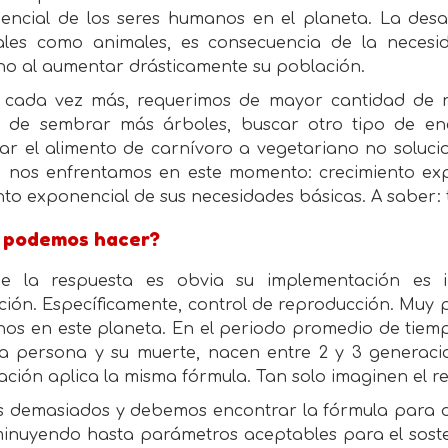
encial de los seres humanos en el planeta. La desap
ales como animales, es consecuencia de la necesid
o al aumentar drásticamente su población.
r cada vez más, requerimos de mayor cantidad de r
r de sembrar más árboles, buscar otro tipo de ene
ar el alimento de carnívoro a vegetariano no soluc
e nos enfrentamos en este momento: crecimiento ex
o exponencial de sus necesidades básicas. A saber: 
 podemos hacer?
e la respuesta es obvia su implementación es inc
ión. Específicamente, control de reproducción. Muy 
os en este planeta. En el periodo promedio de tiemp
a persona y su muerte, nacen entre 2 y 3 generac
ción aplica la misma fórmula. Tan solo imaginen el re
 demasiados y debemos encontrar la fórmula para d
sminuyendo hasta parámetros aceptables para el sost