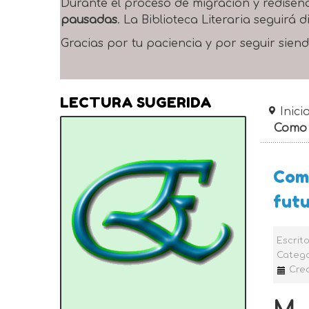
Durante el proceso de migración y rediseñ
pausadas
. La Biblioteca Literaria seguirá
Gracias por tu paciencia y por seguir siend
LECTURA SUGERIDA
Inici
Como 
Como
futu
Escrit
Catego
Cre