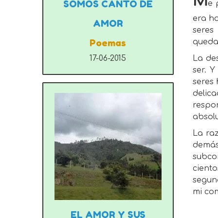
M
SOMOS CANTO DE
e 
era ho
AMOR
seres
Poemas
quedan
17-06-2015
La des
ser. 
seres 
delic
respo
absolu
La raz
demás
subcon
cient
segund
mi com
EL AMOR Y SUS