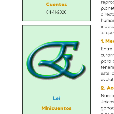
repro
Cuentos
plane
04-11-2020
direct
human
indisc
lo qu
1. Me
Entre
curarn
para 
tenem
este 
evolut
2. Ac
Nuest
Leí
únicos
Minicuentos
ganad