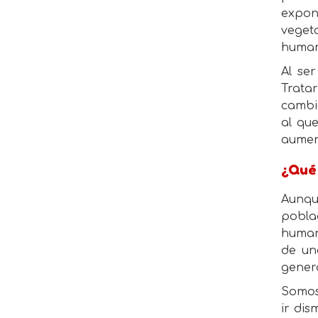
expon
veget
human
Al se
Trata
cambi
al qu
aument
¿Qué
Aunqu
poblac
human
de un
genera
Somos
ir di