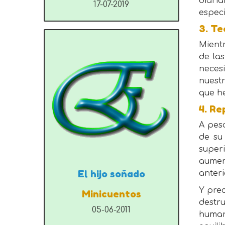
diari
17-07-2019
especi
3. T
Mientr
de la
neces
nuest
que h
4. Re
A pes
de su 
super
aumen
El hijo soñado
anter
Y prec
Minicuentos
destr
05-06-2011
human