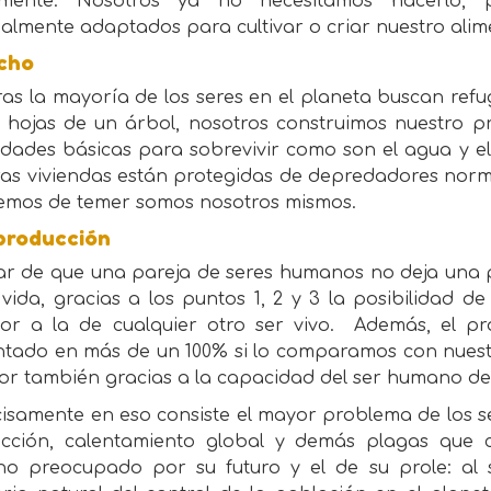
amente. Nosotros ya no necesitamos hacerlo, p
almente adaptados para cultivar o criar nuestro alim
echo
as la mayoría de los seres en el planeta buscan refu
s hojas de un árbol, nosotros construimos nuestro p
idades básicas para sobrevivir como son el agua y e
ras viviendas están protegidas de depredadores norma
emos de temer somos nosotros mismos.
producción
ar de que una pareja de seres humanos no deja una p
vida, gracias a los puntos 1, 2 y 3 la posibilidad d
ior a la de cualquier otro ser vivo. Además, el 
tado en más de un 100% si lo comparamos con nuestr
ior también gracias a la capacidad del ser humano de
isamente en eso consiste el mayor problema de los s
ucción, calentamiento global y demás plagas que ci
o preocupado por su futuro y el de su prole: al ser