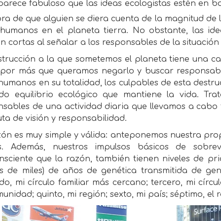
parece fabuloso que las ideas ecologistas estén en b
ra de que alguien se diera cuenta de la magnitud de
 humanos en el planeta tierra. No obstante, las ide
 cortas al señalar a los responsables de la situación
trucción a la que sometemos el planeta tiene una ca
Y por más que queramos negarlo y buscar responsable
humanos en su totalidad, los culpables de esta destru
ado equilibrio ecológico que mantiene la vida. T
nsables de una actividad diaria que llevamos a cabo 
ta de visión y responsabilidad.
ón es muy simple y válida: anteponemos nuestra prop
. Además, nuestros impulsos básicos de sobrev
sciente que la razón, también tienen niveles de pri
os de miles) de años de genética transmitida de gen
o, mi círculo familiar más cercano; tercero, mi círcu
unidad; quinto, mi región; sexto, mi país; séptimo, el r