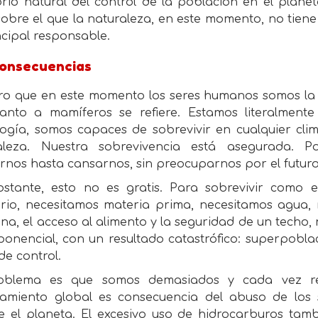
brio natural del control de la población en el plan
sobre el que la naturaleza, en este momento, no tiene
ncipal responsable.
consecuencias
aro que en este momento los seres humanos somos la
anto a mamíferos se refiere. Estamos literalment
logía, somos capaces de sobrevivir en cualquier cli
aleza. Nuestra sobrevivencia está asegurada. P
irnos hasta cansarnos, sin preocuparnos por el futuro
stante, esto no es gratis. Para sobrevivir como
torio, necesitamos materia prima, necesitamos agua, 
na, el acceso al alimento y la seguridad de un techo,
ponencial, con un resultado catastrófico: superpobla
de control.
oblema es que somos demasiados y cada vez re
tamiento global es consecuencia del abuso de los
e el planeta. El excesivo uso de hidrocarburos tamb