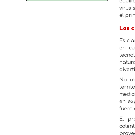
equili
virus 
el pri
Las 
Es cl
en cu
tecno
natur
divert
No ob
terri
medici
en ex
fuera 
El pr
calen
prove