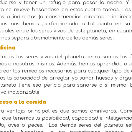
ducirse y tener un refugio para pasar la noche. Y
ta se mueve basándose en estas cuatro tareas. Las
as o indirectas (o consecuencias directas o indirec
os nos hemos perfeccionado a tal punto en su 
utibles entre los seres vivos de este planeta, en cuant
e nos separa abismalmente de los demás seres:
dicina
 todos los seres vivos del planeta tierra somos los
os a nosotros mismos. Además, hemos aprendido a util
crear los remedios necesarios para cualquier tipo d
os la capacidad de arreglar yo sanar huesos y órgan
planeta tiene esa pericia para sanarse a sí mismo. 
ivo inalcanzable.
ceso a la comida
ra ventaja principal es que somos omnívoros. Co
 que tenemos la posibilidad, capacidad e inteligencia
o, aves o peces. Los demás seres del planeta es